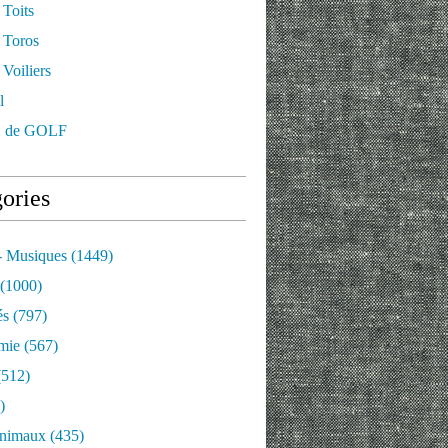
 Toits
 Toros
Voiliers
l
 de GOLF
ories
- Musiques
(1449)
(1000)
és
(797)
mie
(567)
512)
)
nimaux
(435)