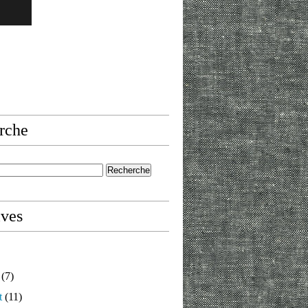
rche
ives
(7)
t
(11)