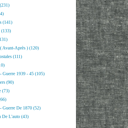
(231)
4)
s
(141)
(133)
131)
 ( Avant-Après )
(120)
ostales
(111)
10)
 - Guerre 1939 - 45
(105)
ers
(90)
e
(73)
66)
 - Guerre De 1870
(52)
n De L'auto
(43)