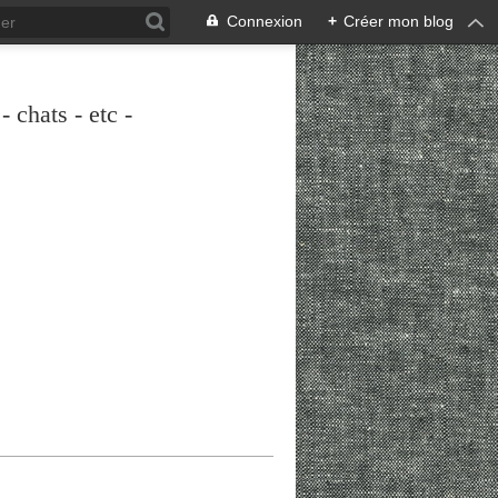
Connexion
+
Créer mon blog
 chats - etc -