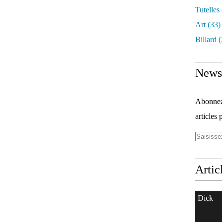
Tutelles
Art
(33)
Billard
(
Newsl
Abonnez-
articles 
Artic
Dick