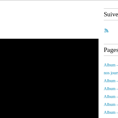
Suiv
Page
Album - 
nos jour
Album - 
Album - 
Album -
Album - 
Album -