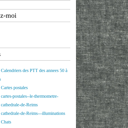
ez-moi
s
Calendriers des PTT des annees 50 à
s
Cartes postales
cartes-postales--le-thermometre-
 cathedrale-de-Reims
cathedrale-de-Reims---illuminations
 Chats