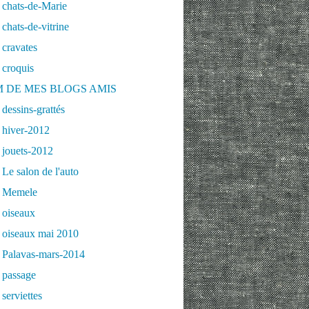
 chats-de-Marie
chats-de-vitrine
cravates
 croquis
 DE MES BLOGS AMIS
dessins-grattés
 hiver-2012
 jouets-2012
Le salon de l'auto
 Memele
 oiseaux
 oiseaux mai 2010
 Palavas-mars-2014
 passage
serviettes