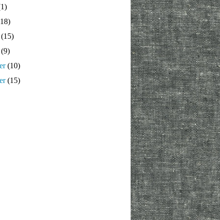
1)
18)
(15)
(9)
er
(10)
er
(15)