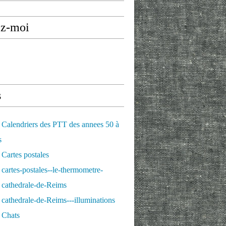
ez-moi
s
Calendriers des PTT des annees 50 à
s
Cartes postales
cartes-postales--le-thermometre-
 cathedrale-de-Reims
cathedrale-de-Reims---illuminations
 Chats