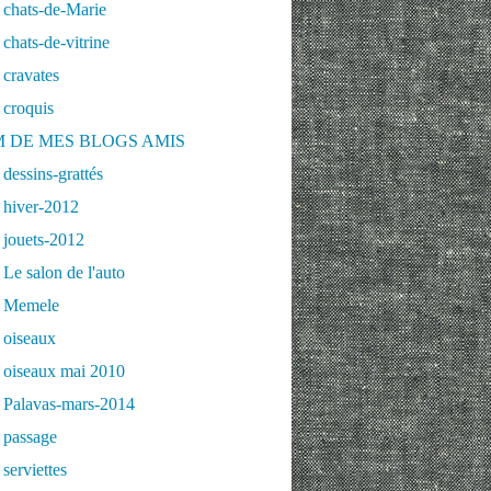
 chats-de-Marie
chats-de-vitrine
cravates
 croquis
 DE MES BLOGS AMIS
dessins-grattés
 hiver-2012
 jouets-2012
Le salon de l'auto
 Memele
 oiseaux
 oiseaux mai 2010
 Palavas-mars-2014
 passage
serviettes