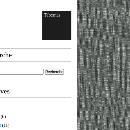
Tabernas
rche
ives
(6)
t
(11)