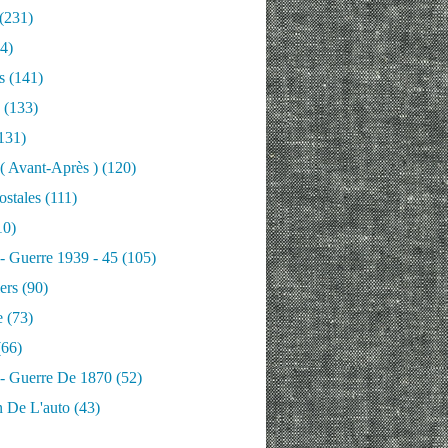
(231)
4)
s
(141)
(133)
131)
 ( Avant-Après )
(120)
ostales
(111)
10)
 - Guerre 1939 - 45
(105)
ers
(90)
e
(73)
66)
 - Guerre De 1870
(52)
n De L'auto
(43)