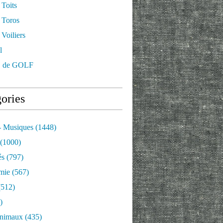
 Toits
 Toros
Voiliers
l
 de GOLF
ories
- Musiques
(1448)
(1000)
és
(797)
mie
(567)
512)
)
nimaux
(435)