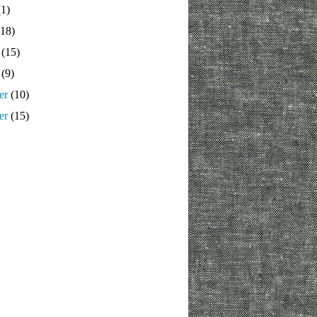
1)
18)
(15)
(9)
er
(10)
er
(15)