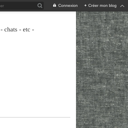
Connexion
+
Créer mon blog
 chats - etc -