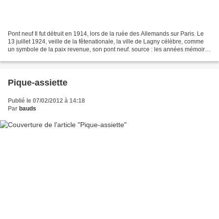
Pont neuf Il fut détruit en 1914, lors de la ruée des Allemands sur Paris. Le
13 juillet 1924, veille de la fêtenationale, la ville de Lagny célèbre, comme
un symbole de la paix revenue, son pont neuf. source : les années mémoire
- Larousse Le pont aujourd'hui...
Pique-assiette
Publié le 07/02/2012 à 14:18
Par
bauds