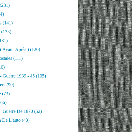
(231)
4)
s
(141)
(133)
131)
 ( Avant-Après )
(120)
ostales
(111)
10)
 - Guerre 1939 - 45
(105)
ers
(90)
e
(73)
66)
 - Guerre De 1870
(52)
n De L'auto
(43)