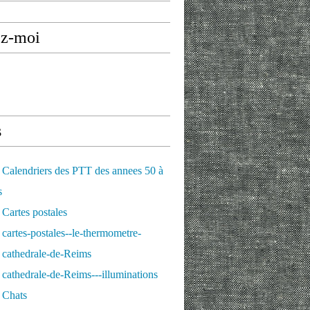
ez-moi
s
Calendriers des PTT des annees 50 à
s
Cartes postales
cartes-postales--le-thermometre-
 cathedrale-de-Reims
cathedrale-de-Reims---illuminations
 Chats