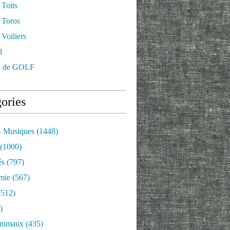
 Toits
 Toros
Voiliers
l
 de GOLF
ories
- Musiques
(1448)
(1000)
és
(797)
mie
(567)
512)
)
nimaux
(435)