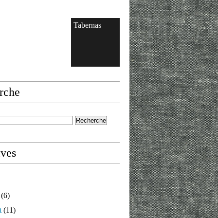
Tabernas
rche
ives
(6)
t
(11)