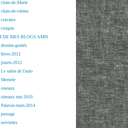
 chats-de-Marie
chats-de-vitrine
cravates
 croquis
 DE MES BLOGS AMIS
dessins-grattés
 hiver-2012
 jouets-2012
Le salon de l'auto
 Memele
 oiseaux
 oiseaux mai 2010
 Palavas-mars-2014
 passage
serviettes