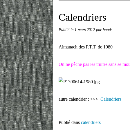
Calendriers
Publié le
1 mars 2012
par bauds
Almanach des P.T.T. de 1980
On ne pêche pas les truites sans se mou
autre calendrier : >>>
Calendriers
Publié dans
calendriers