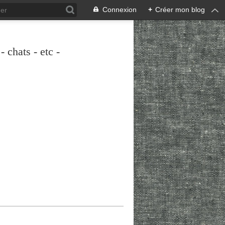
Connexion
+
Créer mon blog
 chats - etc -