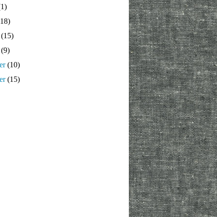
1)
18)
(15)
(9)
er
(10)
er
(15)