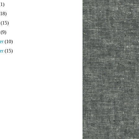
1)
18)
(15)
(9)
er
(10)
er
(15)