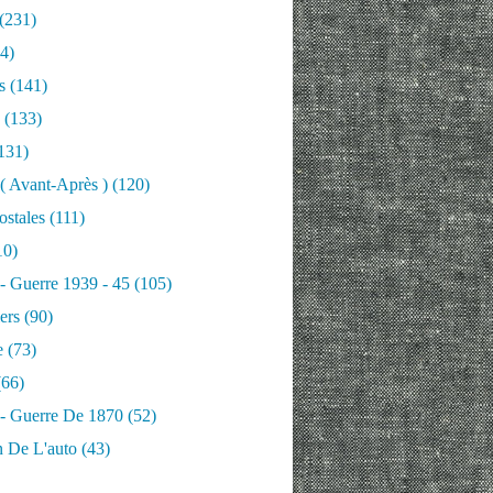
(231)
4)
s
(141)
(133)
131)
 ( Avant-Après )
(120)
ostales
(111)
10)
 - Guerre 1939 - 45
(105)
ers
(90)
e
(73)
66)
 - Guerre De 1870
(52)
n De L'auto
(43)