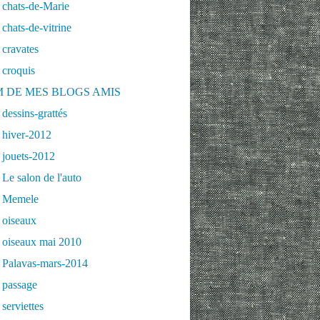
 chats-de-Marie
chats-de-vitrine
cravates
 croquis
 DE MES BLOGS AMIS
dessins-grattés
 hiver-2012
 jouets-2012
Le salon de l'auto
 Memele
 oiseaux
 oiseaux mai 2010
 Palavas-mars-2014
 passage
serviettes