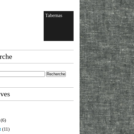
Tabernas
rche
ives
(6)
t
(11)