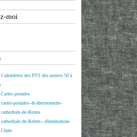
ez-moi
s
Calendriers des PTT des annees 50 à
s
Cartes postales
cartes-postales--le-thermometre-
 cathedrale-de-Reims
cathedrale-de-Reims---illuminations
 Chats