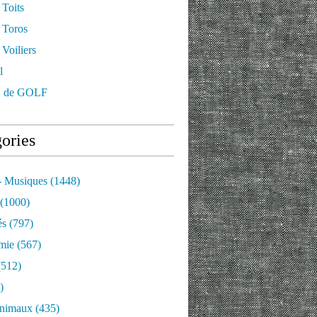
 Toits
 Toros
Voiliers
l
 de GOLF
ories
- Musiques
(1448)
(1000)
és
(797)
mie
(567)
512)
)
nimaux
(435)