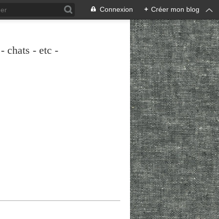
Connexion
+
Créer mon blog
 chats - etc -