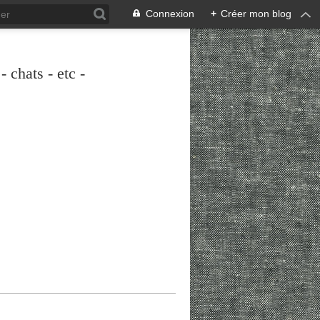
Connexion
+
Créer mon blog
 chats - etc -