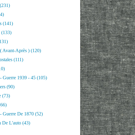
(231)
4)
s
(141)
(133)
131)
 ( Avant-Après )
(120)
ostales
(111)
10)
 - Guerre 1939 - 45
(105)
ers
(90)
e
(73)
66)
 - Guerre De 1870
(52)
n De L'auto
(43)