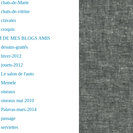
 chats-de-Marie
chats-de-vitrine
cravates
 croquis
 DE MES BLOGS AMIS
dessins-grattés
 hiver-2012
 jouets-2012
Le salon de l'auto
 Memele
 oiseaux
 oiseaux mai 2010
 Palavas-mars-2014
 passage
serviettes