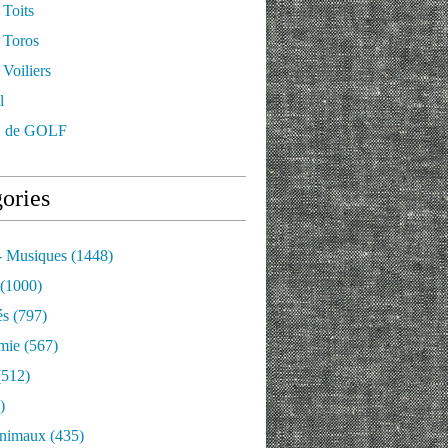
 Toits
 Toros
Voiliers
l
 de GOLF
ories
- Musiques
(1448)
(1000)
és
(797)
mie
(567)
512)
)
nimaux
(435)