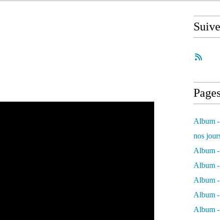
Suiv
Page
Album - 
nos jour
Album - 
Album - 
Album -
Album - 
Album -