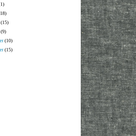
1)
18)
(15)
(9)
er
(10)
er
(15)