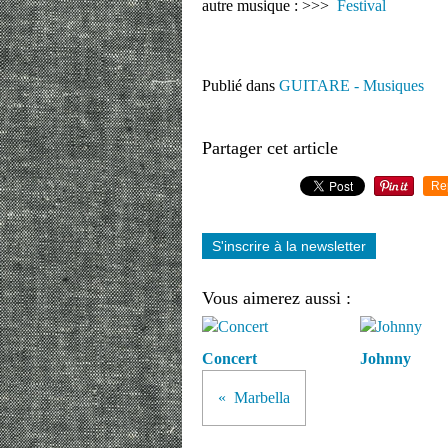
autre musique : >>>
Festival
Publié dans
GUITARE - Musiques
Partager cet article
Re
S'inscrire à la newsletter
Vous aimerez aussi :
Concert
Johnny
Marbella