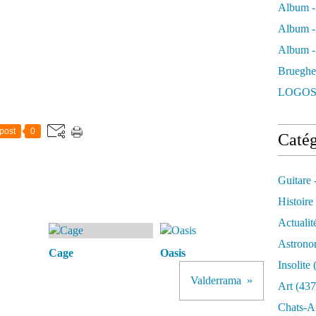
Album -
Album -
Album - 
Brueghe
LOGOS
post
0
Catég
Guitare 
Histoire
Actualit
Astrono
Cage
Oasis
Insolite
(
Valderrama
Art
(437
Chats-A