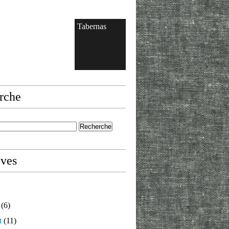
Tabernas
rche
ives
(6)
t
(11)