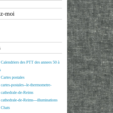
ez-moi
s
Calendriers des PTT des annees 50 à
s
Cartes postales
cartes-postales--le-thermometre-
 cathedrale-de-Reims
cathedrale-de-Reims---illuminations
 Chats