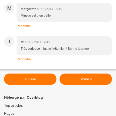
M
margareth
01/09/2014 15:19
Minette est bien belle !
Répondre
T
titi
01/09/2014 14:19
Très sérieuse minette ! Attention ! Bonne journée !
Répondre
< Lune
Stone >
Hébergé par Overblog
Top articles
Pages