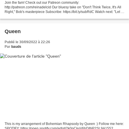
Join the fam! Check out our Patreon community:
http://patreon.com/reinadelcid Our bluesy take on "Don't Think Twice, It's All
Right," Bob's masterpiece Subscribe: https://bit.ly/subRdC Watch next: "Let It
Be Me" cover: https://youtu.be/35iS73woRdI Toni...
Queen
Publié le 30/09/2022 à 22:26
Par
bauds
This is my arrangement of Bohemian Rhapsody by Queen :) Follow me here:
SPOTIFY: https://open.spotify.com/artist/2k0pCkyV6hDINP2SL9A155?