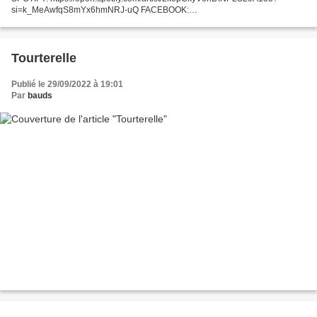
si=k_MeAwfqS8mYx6hmNRJ-uQ FACEBOOK:
https://www.facebook.com/GabriellaQuevedo9797/ INSTAGRAM:
https://www.instagram.com/gabriellaquevedo97/...
Tourterelle
Publié le 29/09/2022 à 19:01
Par
bauds