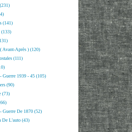
(231)
4)
s
(141)
(133)
131)
 ( Avant-Après )
(120)
ostales
(111)
10)
 - Guerre 1939 - 45
(105)
ers
(90)
e
(73)
66)
 - Guerre De 1870
(52)
n De L'auto
(43)