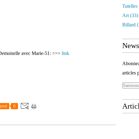
Tutelles
Art
(33)
Billard
(
Newsl
a Demoiselle avec Marie-51: >>>
link
Abonnez-
articles 
Artic
post
0