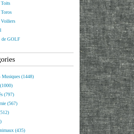
 Toits
 Toros
Voiliers
l
 de GOLF
ories
- Musiques
(1448)
(1000)
és
(797)
mie
(567)
512)
)
nimaux
(435)