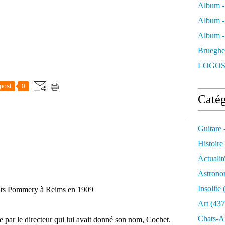
Album -
Album -
Album - 
Brueghe
LOGOS
post
0
Catég
Guitare 
Histoire
Actualit
Astrono
Insolite
(
ents Pommery à Reims en 1909
Art
(437
Chats-A
ée par le directeur qui lui avait donné son nom, Cochet.