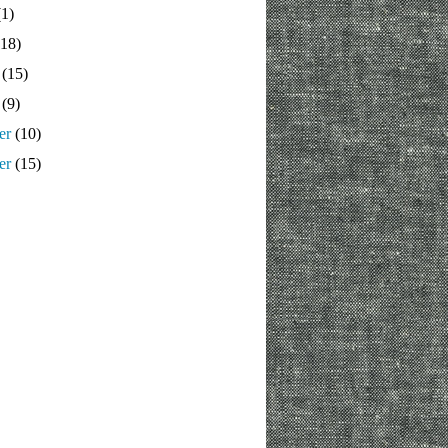
1)
18)
(15)
(9)
er
(10)
er
(15)