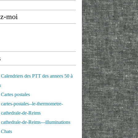
ez-moi
s
Calendriers des PTT des annees 50 à
s
Cartes postales
cartes-postales--le-thermometre-
 cathedrale-de-Reims
cathedrale-de-Reims---illuminations
 Chats