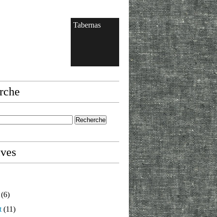
Tabernas
rche
ives
(6)
t
(11)