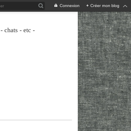
Connexion
+
Créer mon blog
 chats - etc -