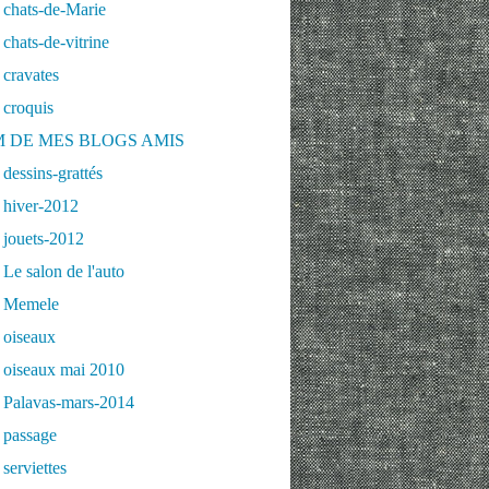
 chats-de-Marie
chats-de-vitrine
cravates
 croquis
 DE MES BLOGS AMIS
dessins-grattés
 hiver-2012
 jouets-2012
Le salon de l'auto
 Memele
 oiseaux
 oiseaux mai 2010
 Palavas-mars-2014
 passage
serviettes