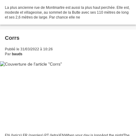
La plus ancienne rue de Montmartre est aussi la plus haut perchée. Elle est,
modeste et villageoise, au sommet de la Butte avec ses 110 mètres de long
et ses 2,6 mètres de large. Par chance elle ne
Corrs
Publié le 31/03/2022 à 10:26
Par
bauds
EN (lyrics) FR (paroles) PT (letra)ENWhen your day is longAnd the nightThe