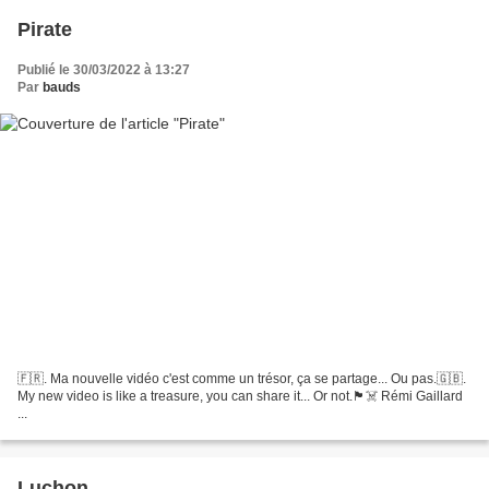
Pirate
Publié le 30/03/2022 à 13:27
Par
bauds
🇫🇷. Ma nouvelle vidéo c'est comme un trésor, ça se partage... Ou pas.🇬🇧.
My new video is like a treasure, you can share it... Or not.🏴‍☠️ Rémi Gaillard
...
Luchon