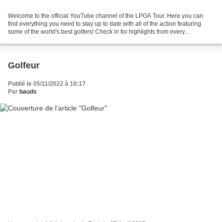
Welcome to the official YouTube channel of the LPGA Tour. Here you can
find everything you need to stay up to date with all of the action featuring
some of the world's best golfers! Check in for highlights from every
tournament plus full round replays,...
Golfeur
Publié le 05/11/2022 à 10:17
Par
bauds