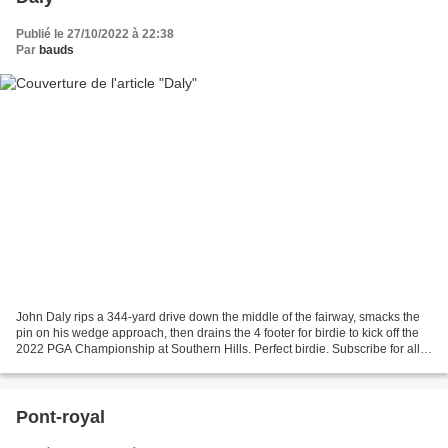
Publié le 27/10/2022 à 22:38
Par
bauds
John Daly rips a 344-yard drive down the middle of the fairway, smacks the
pin on his wedge approach, then drains the 4 footer for birdie to kick off the
2022 PGA Championship at Southern Hills. Perfect birdie. Subscribe for all
the best highlights and...
Pont-royal