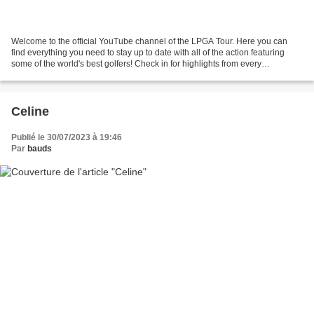
Welcome to the official YouTube channel of the LPGA Tour. Here you can
find everything you need to stay up to date with all of the action featuring
some of the world's best golfers! Check in for highlights from every
tournament plus full round replays,...
Celine
Publié le 30/07/2023 à 19:46
Par
bauds