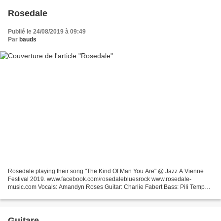
Rosedale
Publié le 24/08/2019 à 09:49
Par
bauds
Rosedale playing their song "The Kind Of Man You Are" @ Jazz A Vienne
Festival 2019. www.facebook.com/rosedalebluesrock www.rosedale-
music.com Vocals: Amandyn Roses Guitar: Charlie Fabert Bass: Pili Tempo
Drums: Denis Palatin Keys: Séraphin Palmeri
Guitare