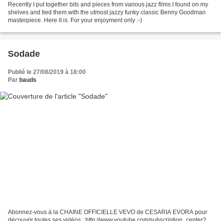
Recently I put together bits and pieces from various jazz films I found on my
shelves and tied them with the utmost jazzy funky classic Benny Goodman
masterpiece. Here it is. For your enjoyment only :-)
Sodade
Publié le 27/08/2019 à 18:00
Par
bauds
Abonnez-vous à la CHAINE OFFICIELLE VEVO de CESARIA EVORA pour
découvrir toutes ses vidéos : http://www.youtube.com/subscription_center?