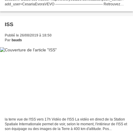
add_user=CesariaEvoraVEVO ---------------------------------------- Retrouvez
Cesária Evora sur : Site officiel : http://www.cesaria-evora.com...
ISS
Publié le 26/08/2019 à 18:50
Par
bauds
la terre vue de l'ISS vers 17h Vidéo de l'ISS La vidéo en direct de la Station
Spatiale Internationale permet de voir, selon le moment, l'intérieur de l'ISS et
son équipage ou des images de la Terre à 400 km d'altitude. Pos...