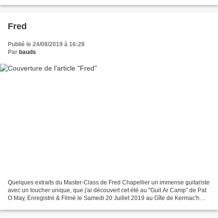
Fred
Publié le 24/08/2019 à 16:28
Par
bauds
Quelques extraits du Master-Class de Fred Chapellier un immense guitariste
avec un toucher unique, que j'ai découvert cet été au "Guit Ar Camp" de Pat
O May, Enregistré & Filmé le Samedi 20 Juillet 2019 au Gîte de Kermac'h
(sur la commune de Plouguernevel...