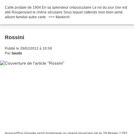
Carte postale de 1904 En sa splendeur crépusculaire Le roi du jour s'en est
allé Rougeoyant le chêne séculaire Sous lequel j'attends mon bien-aimé.
album familial autre carte : >>> Markirch
Rossini
Publié le 29/02/2012 à 10:58
Par
bauds
Aujourd'hui Google rend hommage au grand musicien né le 29 février 1792