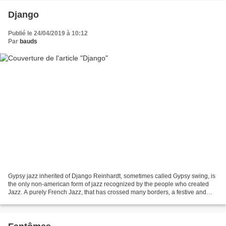
Django
Publié le 24/04/2019 à 10:12
Par
bauds
Gypsy jazz inherited of Django Reinhardt, sometimes called Gypsy swing, is
the only non-american form of jazz recognized by the people who created
Jazz. A purely French Jazz, that has crossed many borders, a festive and
happy music that now belongs to...