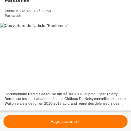
Fantômes
Publié le 24/04/2019 à 09:50
Par
bauds
Documentaire Paradis de rouille diffusé sur ARTE et produit par Thierry
Berrod sur les lieux abandonnés. -Le Château De Noisy,merveille unique en
Wallonie a été détruit en 2016-2017 au grand regret des défenseurs,des
habitants et des personnes qui y ont...
Page suivante >