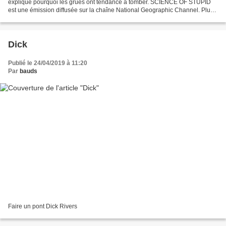
explique pourquoi les grues ont tendance à tomber. SCIENCE OF STUPID
est une émission diffusée sur la chaîne National Geographic Channel. Plus
d'informations, de photos et de vidéos sur...
Dick
Publié le 24/04/2019 à 11:20
Par
bauds
Faire un pont Dick Rivers