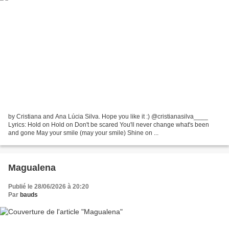
by Cristiana and Ana Lúcia Silva. Hope you like it :) @cristianasilva____
Lyrics: Hold on Hold on Don't be scared You'll never change what's been
and gone May your smile (may your smile) Shine on ...
Magualena
Publié le 28/06/2026 à 20:20
Par
bauds