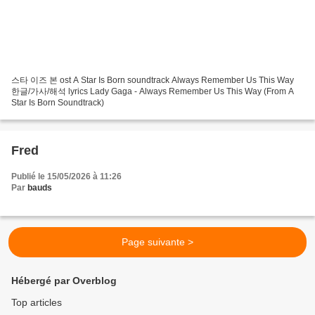
스타 이즈 본 ost A Star Is Born soundtrack Always Remember Us This Way
한글/가사/해석 lyrics Lady Gaga - Always Remember Us This Way (From A
Star Is Born Soundtrack)
Fred
Publié le 15/05/2026 à 11:26
Par
bauds
Page suivante >
Hébergé par Overblog
Top articles