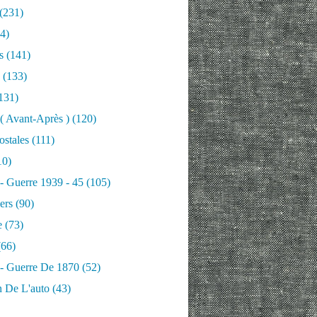
(231)
4)
s
(141)
(133)
131)
 ( Avant-Après )
(120)
ostales
(111)
10)
 - Guerre 1939 - 45
(105)
ers
(90)
e
(73)
66)
 - Guerre De 1870
(52)
n De L'auto
(43)