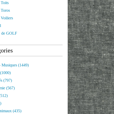
 Toits
 Toros
Voiliers
l
 de GOLF
ories
- Musiques
(1449)
(1000)
és
(797)
mie
(567)
512)
)
nimaux
(435)