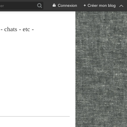
Connexion
+
Créer mon blog
 chats - etc -