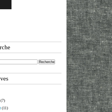
rche
ives
(7)
t
(11)