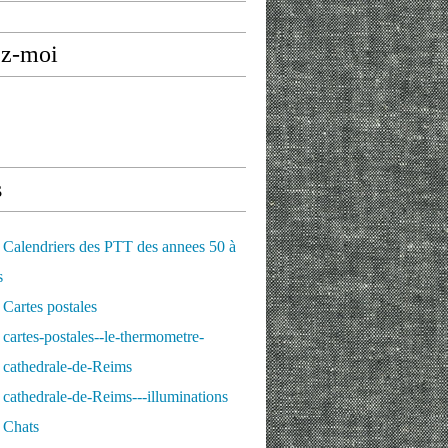
ez-moi
s
Calendriers des PTT des annees 50 à
s
Cartes postales
cartes-postales--le-thermometre-
 cathedrale-de-Reims
cathedrale-de-Reims---illuminations
 Chats