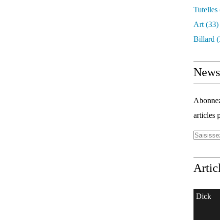
Tutelles
Art
(33)
Billard
(
Newsl
Abonnez-
articles 
Artic
Dick