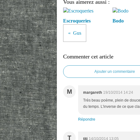
Vous aimerez aussi :
Escroqueries
Bodo
Gus
Commenter cet article
Ajouter un commentaire
M
margareth
19/10/2014 14:24
Très beau poème, plein de douceu
du temps. L'inverse de ce que cla
Répondre
T
titi
14/10/2014 13:05