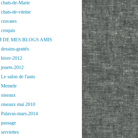
 chats-de-Marie
chats-de-vitrine
cravates
 croquis
 DE MES BLOGS AMIS
dessins-grattés
 hiver-2012
 jouets-2012
Le salon de l'auto
 Memele
 oiseaux
 oiseaux mai 2010
 Palavas-mars-2014
 passage
serviettes