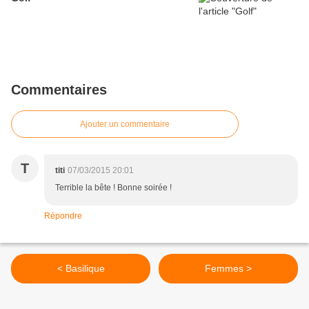
Commentaires
Ajouter un commentaire
T
titi
07/03/2015 20:01
Terrible la bête ! Bonne soirée !
Répondre
< Basilique
Femmes >