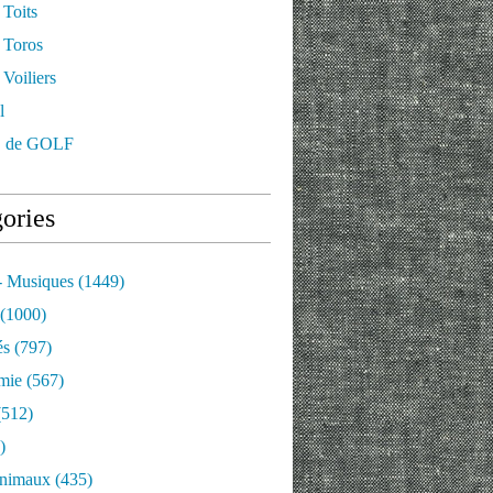
 Toits
 Toros
Voiliers
l
 de GOLF
ories
- Musiques
(1449)
(1000)
és
(797)
mie
(567)
512)
)
nimaux
(435)