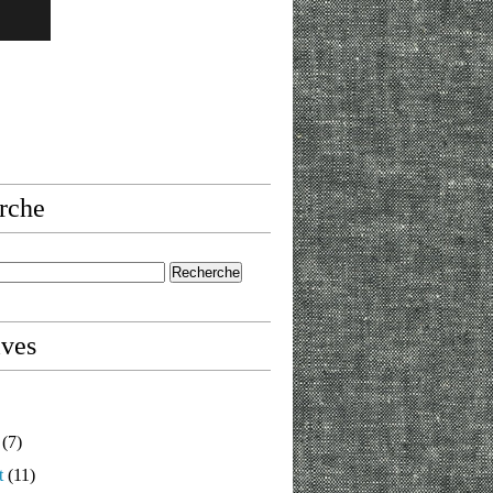
rche
ives
(7)
t
(11)