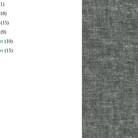
1)
18)
(15)
(9)
er
(10)
er
(15)