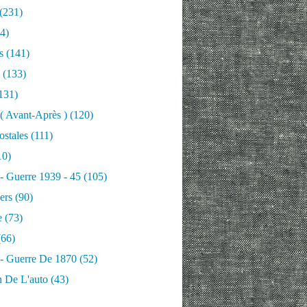
(231)
4)
s
(141)
(133)
131)
 ( Avant-Après )
(120)
ostales
(111)
10)
 - Guerre 1939 - 45
(105)
ers
(90)
e
(73)
66)
 - Guerre De 1870
(52)
n De L'auto
(43)