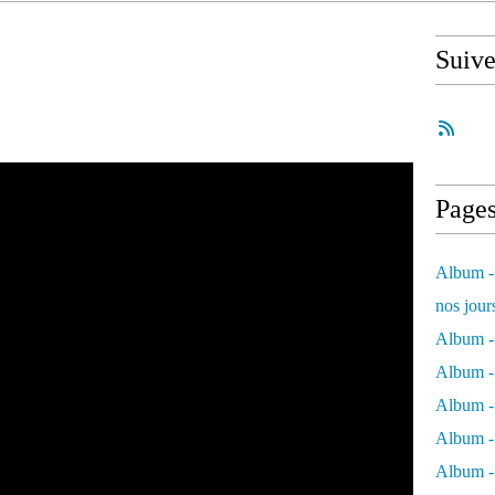
Suiv
Page
Album - 
nos jour
Album - 
Album - 
Album -
Album - 
Album -