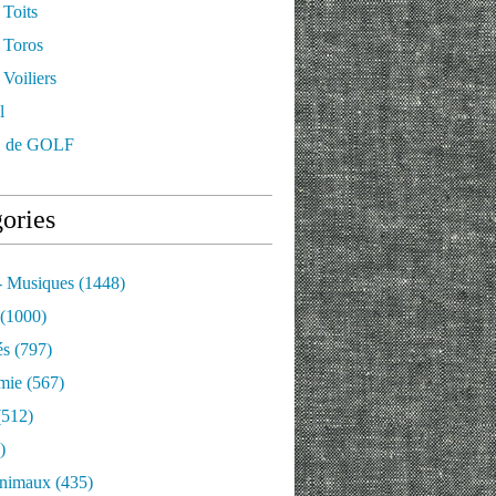
 Toits
 Toros
Voiliers
l
 de GOLF
ories
- Musiques
(1448)
(1000)
és
(797)
mie
(567)
512)
)
nimaux
(435)