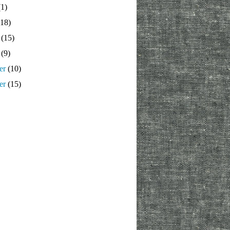
1)
18)
(15)
(9)
er
(10)
er
(15)