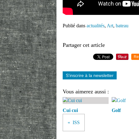
Publié dans
actualités
,
Art
,
bateau
Partager cet article
Re
S'inscrire à la newsletter
Vous aimerez aussi :
Cui cui
Golf
ISS