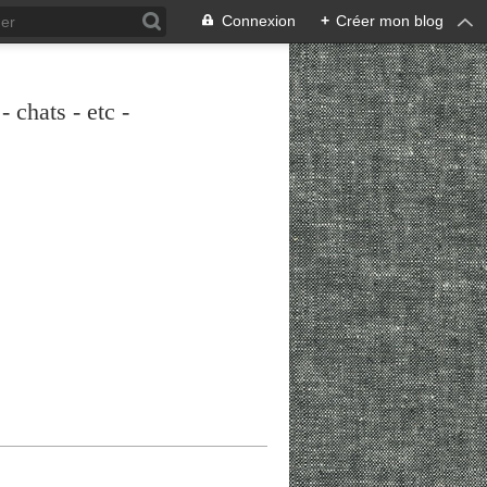
Connexion
+
Créer mon blog
 chats - etc -