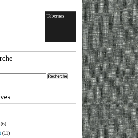
Tabernas
rche
ives
(6)
t
(11)