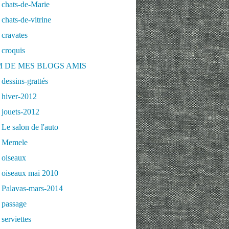
 chats-de-Marie
chats-de-vitrine
cravates
 croquis
 DE MES BLOGS AMIS
dessins-grattés
 hiver-2012
 jouets-2012
Le salon de l'auto
 Memele
 oiseaux
 oiseaux mai 2010
 Palavas-mars-2014
 passage
serviettes