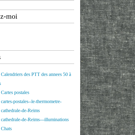
ez-moi
s
Calendriers des PTT des annees 50 à
s
Cartes postales
cartes-postales--le-thermometre-
 cathedrale-de-Reims
cathedrale-de-Reims---illuminations
 Chats