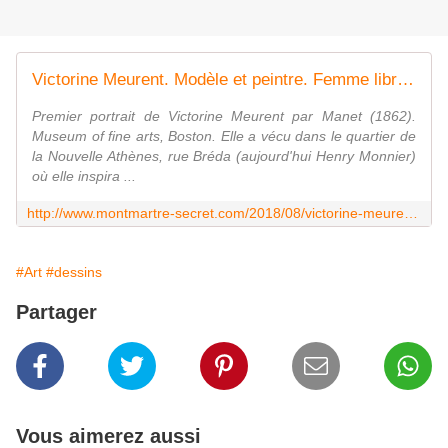
Victorine Meurent. Modèle et peintre. Femme libre et artiste. Manet, Stevens... - Montmartre secret
Premier portrait de Victorine Meurent par Manet (1862).
Museum of fine arts, Boston. Elle a vécu dans le quartier de
la Nouvelle Athènes, rue Bréda (aujourd'hui Henry Monnier)
où elle inspira ...
http://www.montmartre-secret.com/2018/08/victorine-meurent.modele-et-peintre.femme-libre-et-artiste.manet-stevens-degas.html
#Art
#dessins
Partager
Vous aimerez aussi