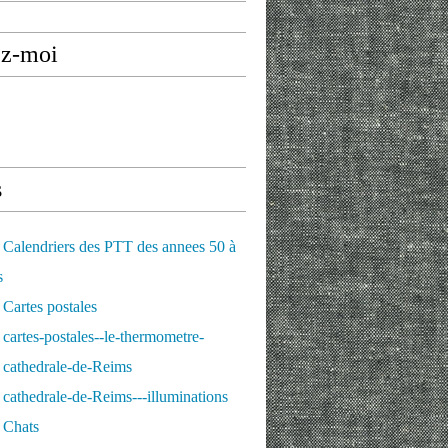
ez-moi
s
Calendriers des PTT des annees 50 à
s
Cartes postales
cartes-postales--le-thermometre-
 cathedrale-de-Reims
cathedrale-de-Reims---illuminations
 Chats