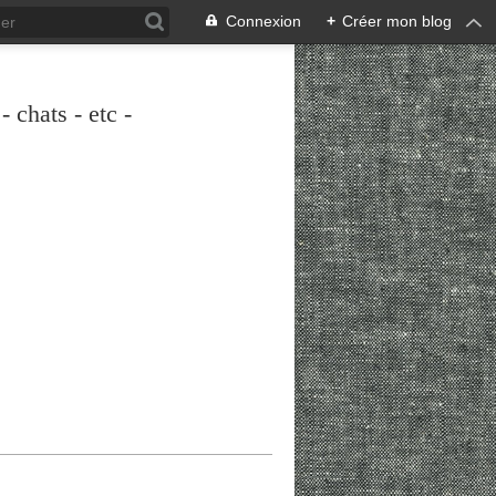
Connexion
+
Créer mon blog
 chats - etc -