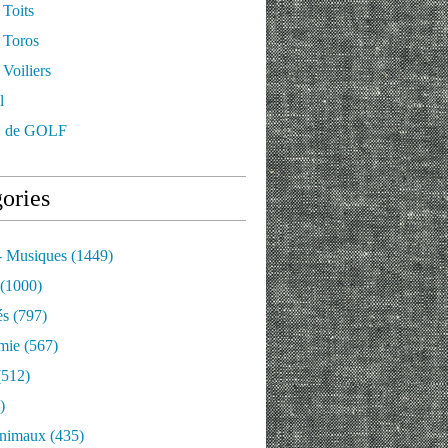
 Toits
 Toros
Voiliers
l
 de GOLF
ories
- Musiques
(1449)
(1000)
és
(797)
mie
(567)
512)
)
nimaux
(435)