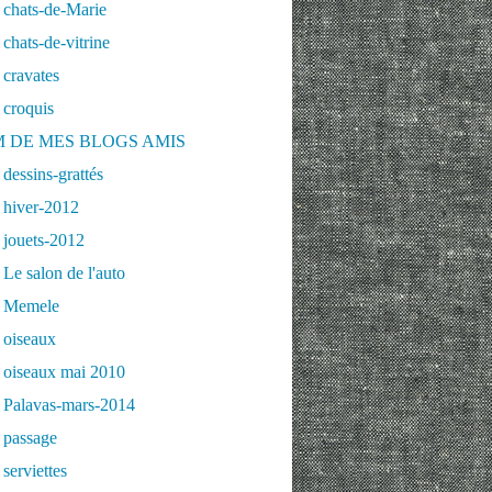
 chats-de-Marie
chats-de-vitrine
cravates
 croquis
 DE MES BLOGS AMIS
dessins-grattés
 hiver-2012
 jouets-2012
Le salon de l'auto
 Memele
 oiseaux
 oiseaux mai 2010
 Palavas-mars-2014
 passage
serviettes