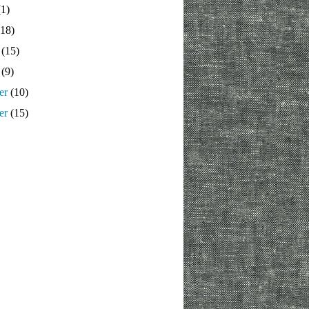
1)
18)
(15)
(9)
er
(10)
er
(15)