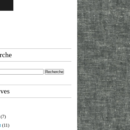
rche
ives
(7)
t
(11)