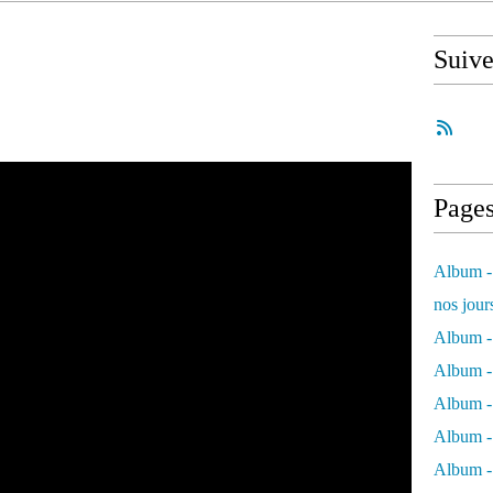
Suiv
Page
Album - 
nos jour
Album - 
Album - 
Album -
Album - 
Album -