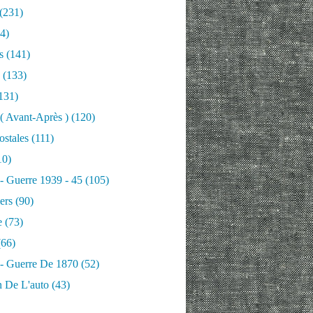
(231)
4)
s
(141)
(133)
131)
 ( Avant-Après )
(120)
ostales
(111)
10)
 - Guerre 1939 - 45
(105)
ers
(90)
e
(73)
66)
 - Guerre De 1870
(52)
n De L'auto
(43)