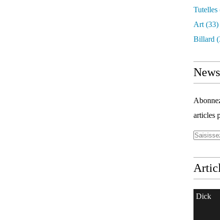
Tutelles
Art
(33)
Billard
(
Newsl
Abonnez-
articles 
Artic
Dick