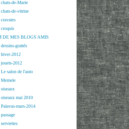
 chats-de-Marie
chats-de-vitrine
cravates
 croquis
 DE MES BLOGS AMIS
dessins-grattés
 hiver-2012
 jouets-2012
Le salon de l'auto
 Memele
 oiseaux
 oiseaux mai 2010
 Palavas-mars-2014
 passage
serviettes