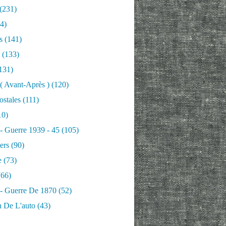
(231)
4)
s
(141)
(133)
131)
 ( Avant-Après )
(120)
ostales
(111)
10)
 - Guerre 1939 - 45
(105)
ers
(90)
e
(73)
66)
 - Guerre De 1870
(52)
n De L'auto
(43)