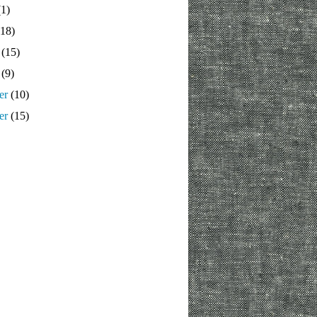
1)
18)
(15)
(9)
er
(10)
er
(15)