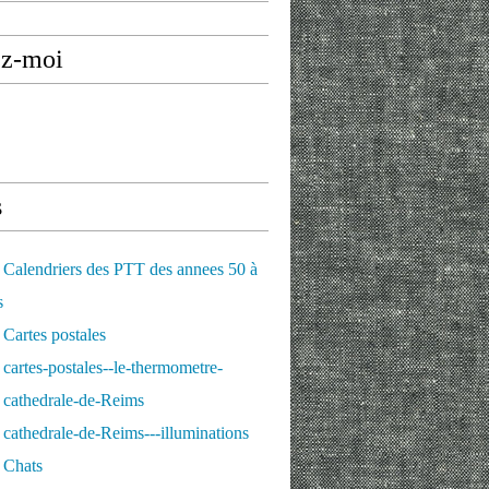
ez-moi
s
Calendriers des PTT des annees 50 à
s
Cartes postales
cartes-postales--le-thermometre-
 cathedrale-de-Reims
cathedrale-de-Reims---illuminations
 Chats