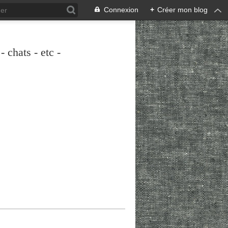
Connexion
+
Créer mon blog
 chats - etc -