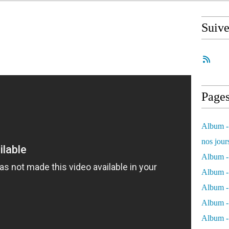
Suiv
Page
Album - 
nos jour
Album - 
Album - 
Album -
Album - 
Album -