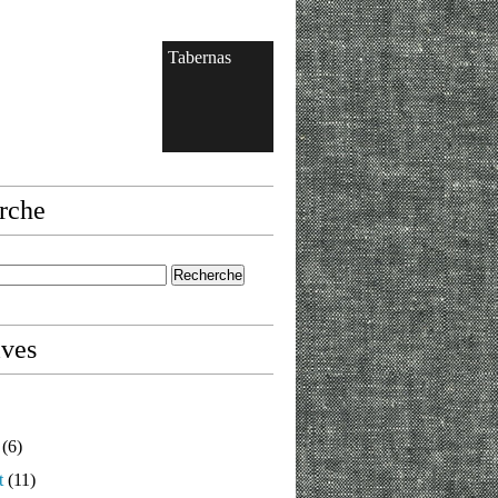
Tabernas
rche
ives
(6)
t
(11)