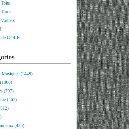
 Toits
 Toros
Voiliers
l
 de GOLF
ories
- Musiques
(1448)
(1000)
és
(797)
mie
(567)
512)
)
nimaux
(435)