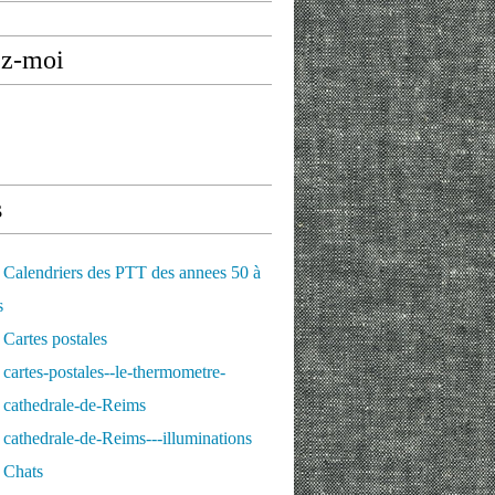
ez-moi
s
Calendriers des PTT des annees 50 à
s
Cartes postales
cartes-postales--le-thermometre-
 cathedrale-de-Reims
cathedrale-de-Reims---illuminations
 Chats