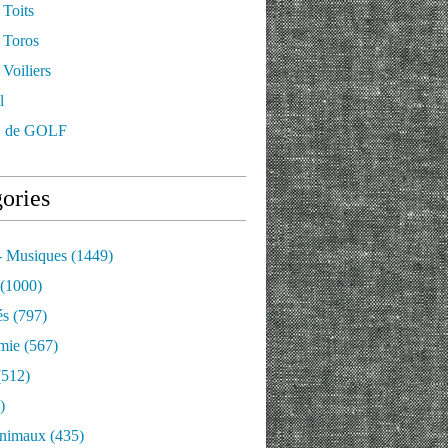
 Toits
 Toros
Voiliers
l
 de GOLF
ories
- Musiques
(1449)
(1000)
és
(797)
mie
(567)
512)
)
nimaux
(435)