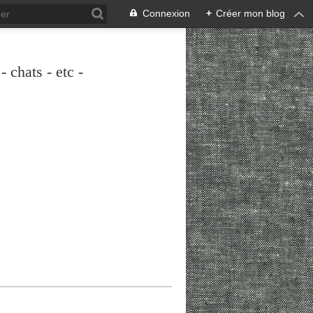
Connexion
+
Créer mon blog
 chats - etc -