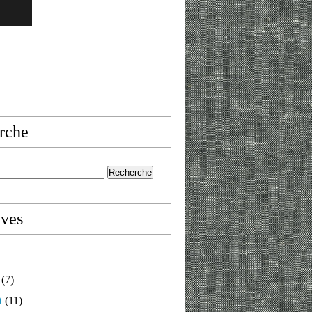
rche
ives
(7)
t
(11)