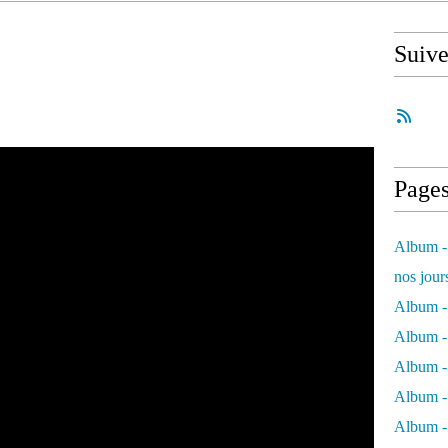
Suiv
Page
Album - 
nos jour
Album - 
Album - 
Album -
Album - 
Album -