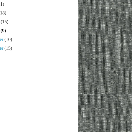
1)
18)
(15)
(9)
er
(10)
er
(15)