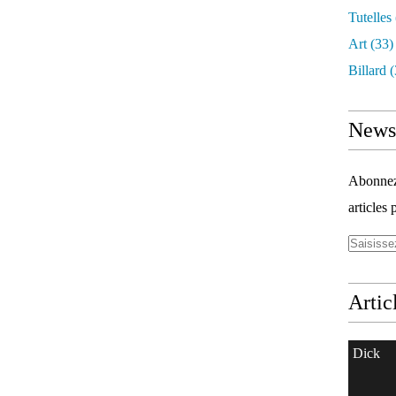
Tutelles
Art
(33)
Billard
(
Newsl
Abonnez-
articles 
Artic
Dick