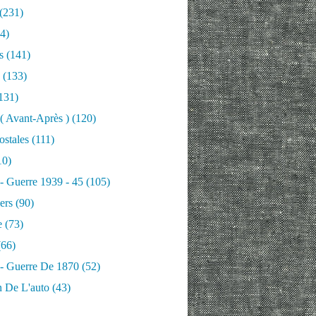
(231)
4)
s
(141)
(133)
131)
 ( Avant-Après )
(120)
ostales
(111)
10)
 - Guerre 1939 - 45
(105)
ers
(90)
e
(73)
66)
 - Guerre De 1870
(52)
n De L'auto
(43)