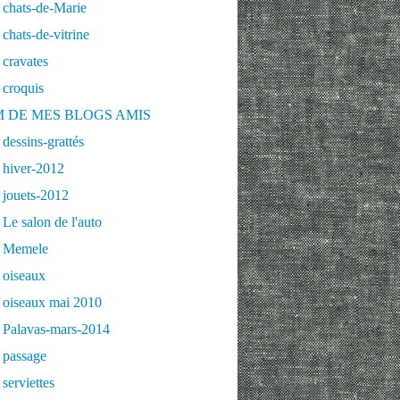
 chats-de-Marie
chats-de-vitrine
cravates
 croquis
 DE MES BLOGS AMIS
dessins-grattés
 hiver-2012
 jouets-2012
Le salon de l'auto
 Memele
 oiseaux
 oiseaux mai 2010
 Palavas-mars-2014
 passage
serviettes