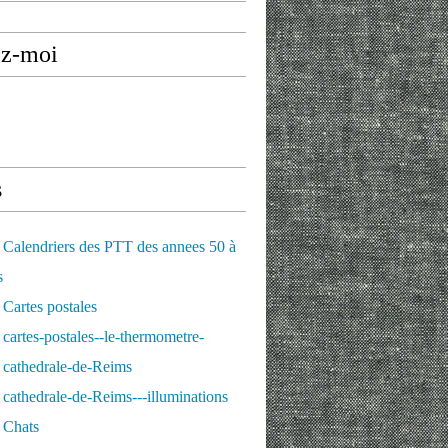
ez-moi
s
Calendriers des PTT des annees 50 à
s
Cartes postales
cartes-postales--le-thermometre-
 cathedrale-de-Reims
cathedrale-de-Reims---illuminations
 Chats