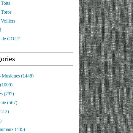
 Toits
 Toros
Voiliers
l
 de GOLF
ories
- Musiques
(1448)
(1000)
és
(797)
mie
(567)
512)
)
nimaux
(435)