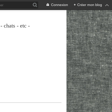
Connexion
+
Créer mon blog
 chats - etc -