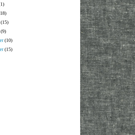
1)
18)
(15)
(9)
er
(10)
er
(15)