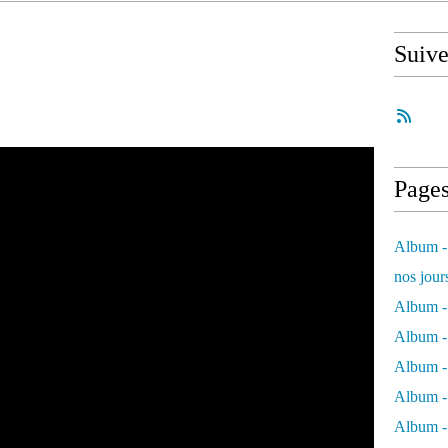
Suiv
Page
Album - 
nos jour
Album - 
Album - 
Album -
Album - 
Album -