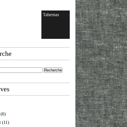
Tabernas
rche
ives
(6)
t
(11)