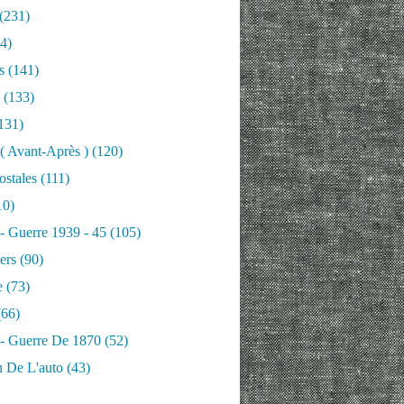
(231)
4)
s
(141)
(133)
131)
 ( Avant-Après )
(120)
ostales
(111)
10)
 - Guerre 1939 - 45
(105)
ers
(90)
e
(73)
66)
 - Guerre De 1870
(52)
n De L'auto
(43)