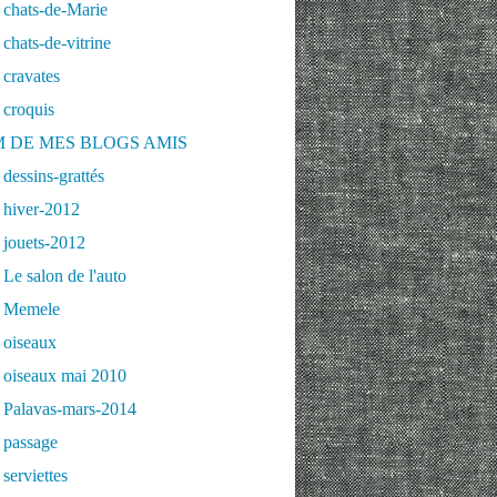
 chats-de-Marie
chats-de-vitrine
cravates
 croquis
 DE MES BLOGS AMIS
dessins-grattés
 hiver-2012
 jouets-2012
Le salon de l'auto
 Memele
 oiseaux
 oiseaux mai 2010
 Palavas-mars-2014
 passage
serviettes