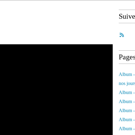
Suiv
Page
Album - 
nos jour
Album - 
Album - 
Album -
Album - 
Album -