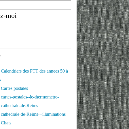
ez-moi
s
Calendriers des PTT des annees 50 à
s
Cartes postales
cartes-postales--le-thermometre-
 cathedrale-de-Reims
cathedrale-de-Reims---illuminations
 Chats