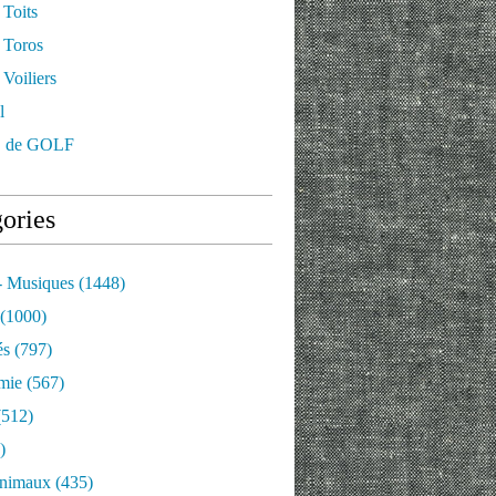
 Toits
 Toros
Voiliers
l
 de GOLF
ories
- Musiques
(1448)
(1000)
és
(797)
mie
(567)
512)
)
nimaux
(435)