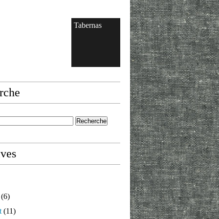
Tabernas
rche
ives
(6)
t
(11)