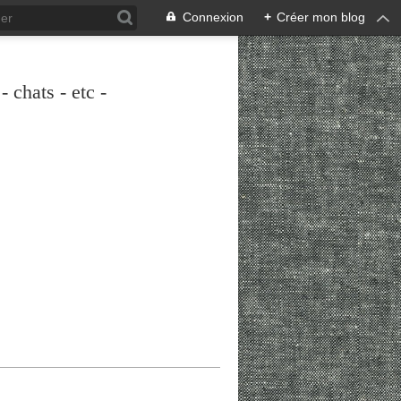
Connexion
+
Créer mon blog
 chats - etc -