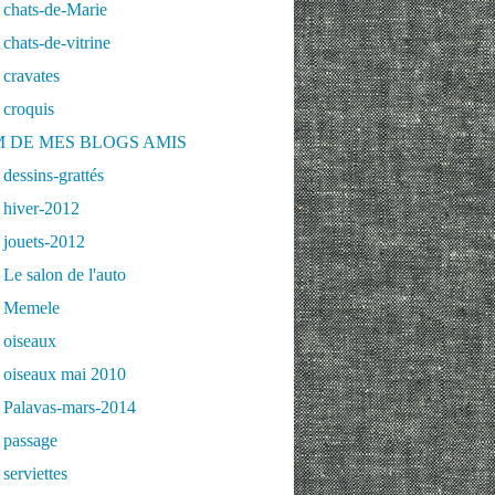
 chats-de-Marie
chats-de-vitrine
cravates
 croquis
 DE MES BLOGS AMIS
dessins-grattés
 hiver-2012
 jouets-2012
Le salon de l'auto
 Memele
 oiseaux
 oiseaux mai 2010
 Palavas-mars-2014
 passage
serviettes