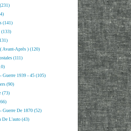
(231)
4)
s
(141)
(133)
131)
 ( Avant-Après )
(120)
ostales
(111)
10)
 - Guerre 1939 - 45
(105)
ers
(90)
e
(73)
66)
 - Guerre De 1870
(52)
n De L'auto
(43)