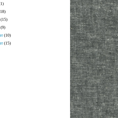
1)
18)
(15)
(9)
er
(10)
er
(15)