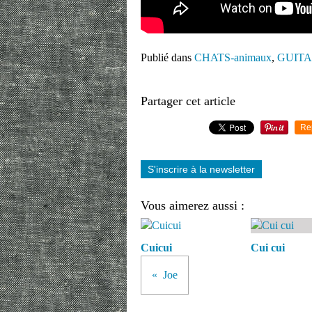
Publié dans
CHATS-animaux
,
GUITAR
Partager cet article
Re
S'inscrire à la newsletter
Vous aimerez aussi :
Cuicui
Cui cui
Joe