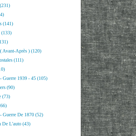
(231)
4)
s
(141)
(133)
131)
 ( Avant-Après )
(120)
ostales
(111)
10)
 - Guerre 1939 - 45
(105)
ers
(90)
e
(73)
66)
 - Guerre De 1870
(52)
n De L'auto
(43)