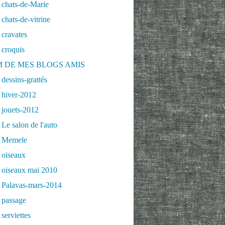
 chats-de-Marie
chats-de-vitrine
cravates
 croquis
 DE MES BLOGS AMIS
dessins-grattés
 hiver-2012
 jouets-2012
Le salon de l'auto
 Memele
 oiseaux
 oiseaux mai 2010
 Palavas-mars-2014
 passage
serviettes