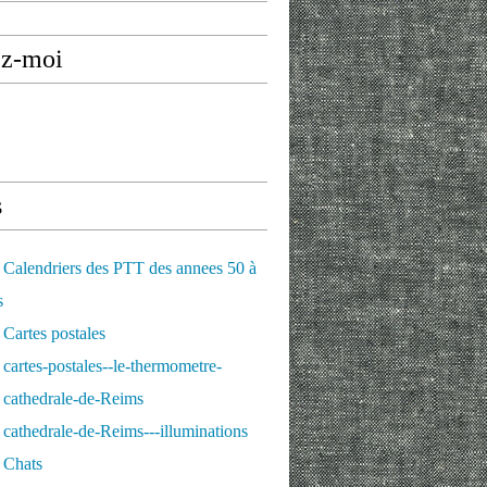
ez-moi
s
Calendriers des PTT des annees 50 à
s
Cartes postales
cartes-postales--le-thermometre-
 cathedrale-de-Reims
cathedrale-de-Reims---illuminations
 Chats