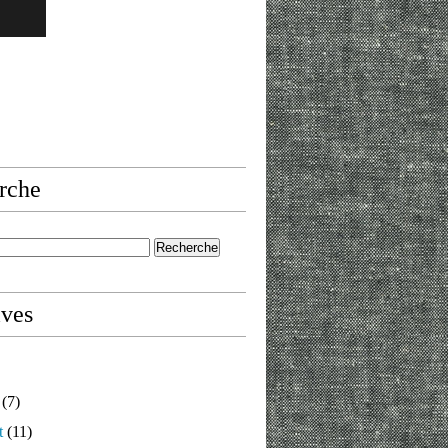
rche
ives
(7)
t
(11)