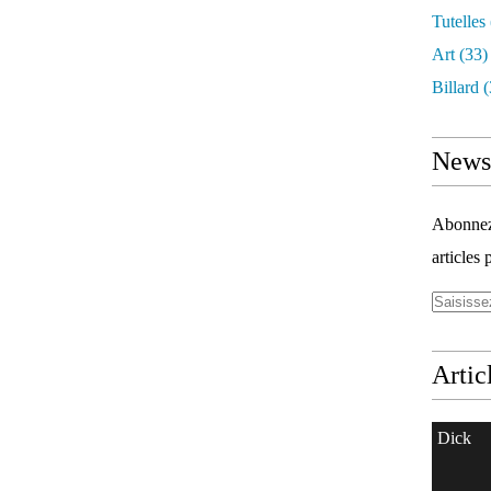
Tutelles
Art
(33)
Billard
(
Newsl
Abonnez-
articles 
Artic
Dick