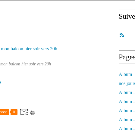
Suiv
Page
mon balcon hier soir vers 20h
Album - 
s
nos jour
Album - 
Album - 
Album -
post
0
Album - 
Album -