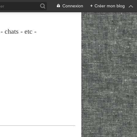
Connexion
+
Créer mon blog
 chats - etc -