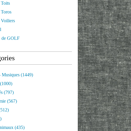
 Toits
 Toros
Voiliers
l
 de GOLF
ories
- Musiques
(1449)
(1000)
és
(797)
mie
(567)
512)
)
nimaux
(435)