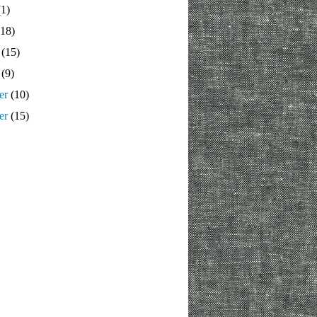
1)
18)
(15)
(9)
er
(10)
er
(15)