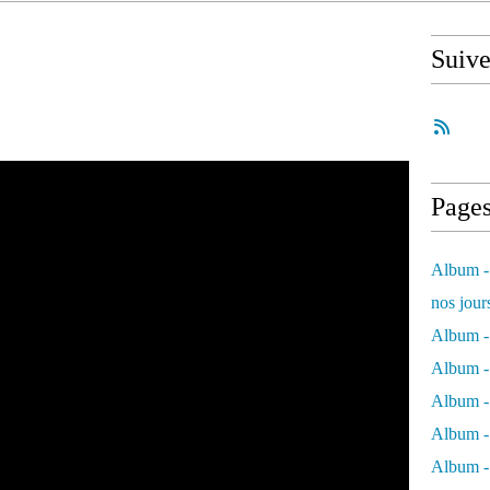
Suiv
Page
Album - 
nos jour
Album - 
Album - 
Album -
Album - 
Album -