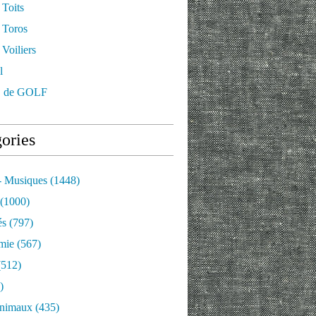
 Toits
 Toros
Voiliers
l
 de GOLF
ories
- Musiques
(1448)
(1000)
és
(797)
mie
(567)
512)
)
nimaux
(435)