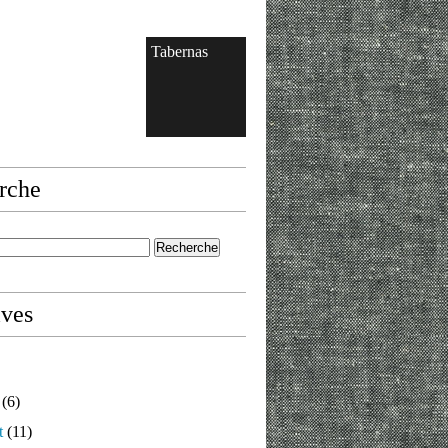
Tabernas
rche
ives
(6)
t
(11)