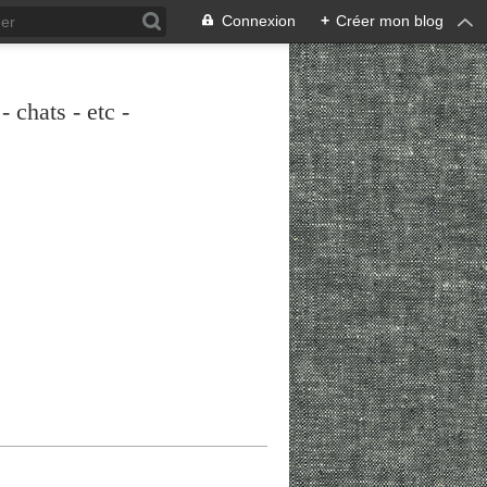
Connexion
+
Créer mon blog
 chats - etc -