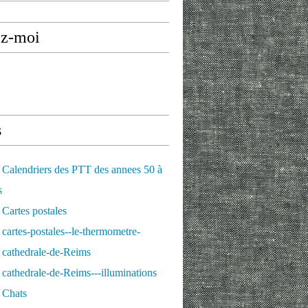
ez-moi
s
Calendriers des PTT des annees 50 à
s
Cartes postales
cartes-postales--le-thermometre-
 cathedrale-de-Reims
cathedrale-de-Reims---illuminations
 Chats