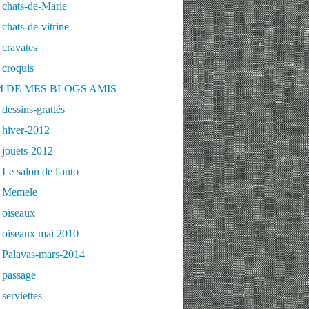
 chats-de-Marie
chats-de-vitrine
cravates
 croquis
 DE MES BLOGS AMIS
dessins-grattés
 hiver-2012
 jouets-2012
Le salon de l'auto
 Memele
 oiseaux
 oiseaux mai 2010
 Palavas-mars-2014
 passage
serviettes