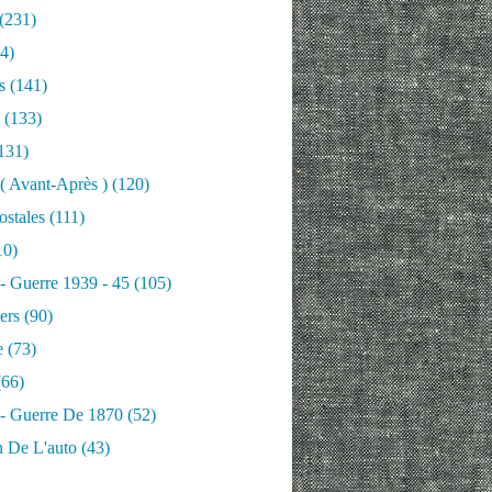
(231)
4)
s
(141)
(133)
131)
 ( Avant-Après )
(120)
ostales
(111)
10)
 - Guerre 1939 - 45
(105)
ers
(90)
e
(73)
66)
 - Guerre De 1870
(52)
n De L'auto
(43)