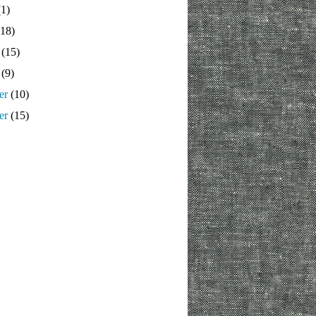
1)
18)
(15)
(9)
er
(10)
er
(15)