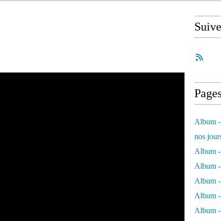
Suiv
Page
Album - 
nos jour
Album - 
Album - 
Album -
Album - 
Album -