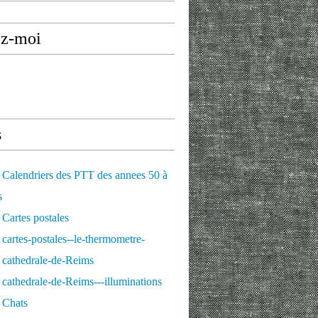
ez-moi
s
Calendriers des PTT des annees 50 à
s
Cartes postales
cartes-postales--le-thermometre-
 cathedrale-de-Reims
cathedrale-de-Reims---illuminations
 Chats