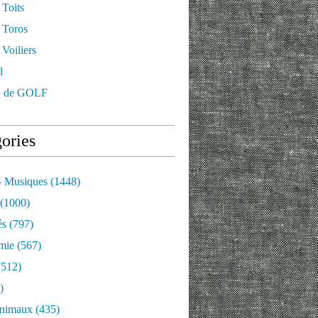
 Toits
 Toros
Voiliers
l
 de GOLF
ories
- Musiques
(1448)
(1000)
és
(797)
mie
(567)
512)
)
nimaux
(435)