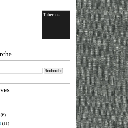
Tabernas
rche
ives
(6)
t
(11)