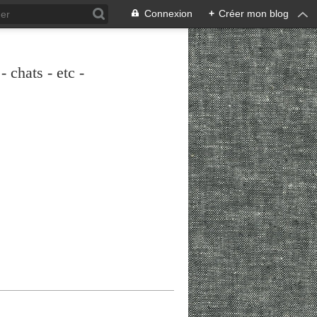
Connexion
+
Créer mon blog
 chats - etc -