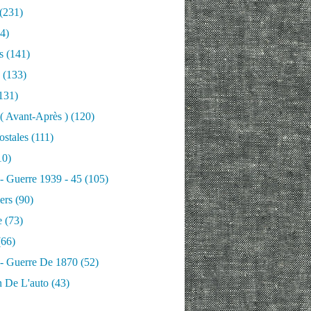
(231)
4)
s
(141)
(133)
131)
 ( Avant-Après )
(120)
ostales
(111)
10)
 - Guerre 1939 - 45
(105)
ers
(90)
e
(73)
66)
 - Guerre De 1870
(52)
n De L'auto
(43)