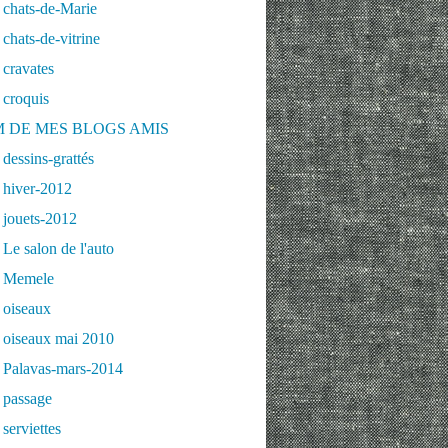
 chats-de-Marie
chats-de-vitrine
cravates
 croquis
 DE MES BLOGS AMIS
dessins-grattés
 hiver-2012
 jouets-2012
Le salon de l'auto
 Memele
 oiseaux
 oiseaux mai 2010
 Palavas-mars-2014
 passage
serviettes