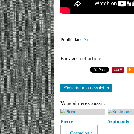
Publié dans
Art
Partager cet article
Re
S'inscrire à la newsletter
Vous aimerez aussi :
Pierre
Septmonts
Cosmologie