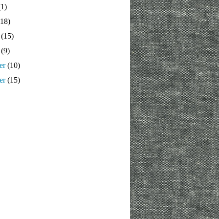
1)
18)
(15)
(9)
er
(10)
er
(15)