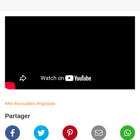
#Art
#actualités
#rigolade
Partager