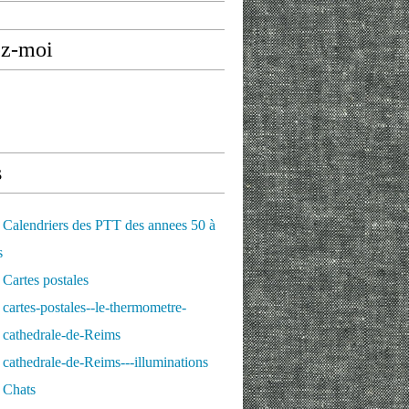
ez-moi
s
Calendriers des PTT des annees 50 à
s
Cartes postales
cartes-postales--le-thermometre-
 cathedrale-de-Reims
cathedrale-de-Reims---illuminations
 Chats