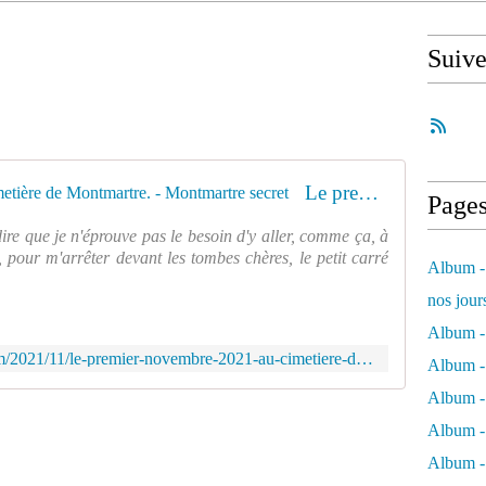
Suiv
Le premier novembre 2021 au cimetière de Montmartre. - Montmartre secret
Page
dire que je n'éprouve pas le besoin d'y aller, comme ça, à
t, pour m'arrêter devant les tombes chères, le petit carré
Album - 
nos jour
Album - 
https://www.montmartre-secret.com/2021/11/le-premier-novembre-2021-au-cimetiere-de-montmartre.html
Album - 
Album -
Album - 
Album -