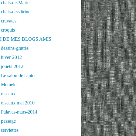
 chats-de-Marie
chats-de-vitrine
cravates
 croquis
 DE MES BLOGS AMIS
dessins-grattés
 hiver-2012
 jouets-2012
Le salon de l'auto
 Memele
 oiseaux
 oiseaux mai 2010
 Palavas-mars-2014
 passage
serviettes