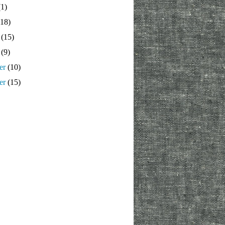
1)
18)
(15)
(9)
er
(10)
er
(15)