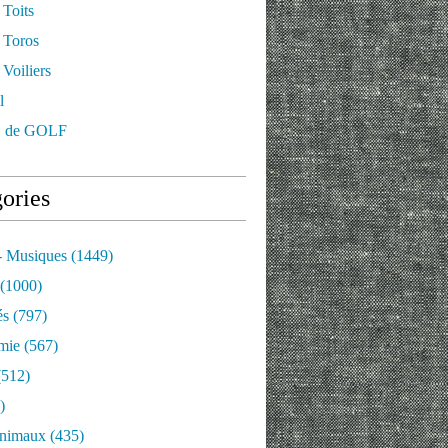
 Toits
 Toros
Voiliers
l
 de GOLF
ories
- Musiques
(1449)
(1000)
és
(797)
mie
(567)
512)
)
nimaux
(435)