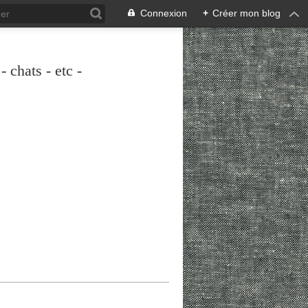
Connexion
+
Créer mon blog
 chats - etc -