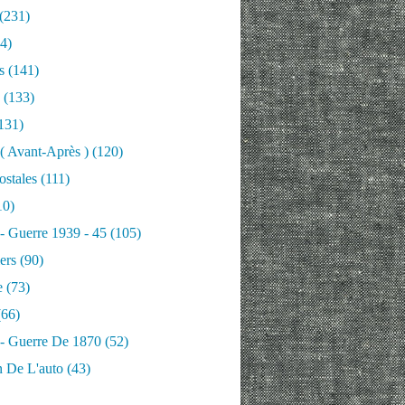
(231)
4)
s
(141)
(133)
131)
 ( Avant-Après )
(120)
ostales
(111)
10)
 - Guerre 1939 - 45
(105)
ers
(90)
e
(73)
66)
 - Guerre De 1870
(52)
n De L'auto
(43)