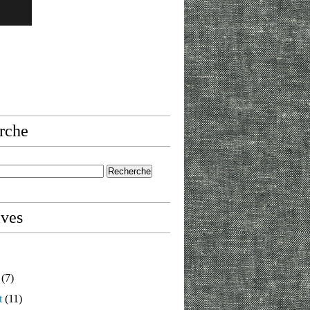
rche
ives
(7)
t
(11)