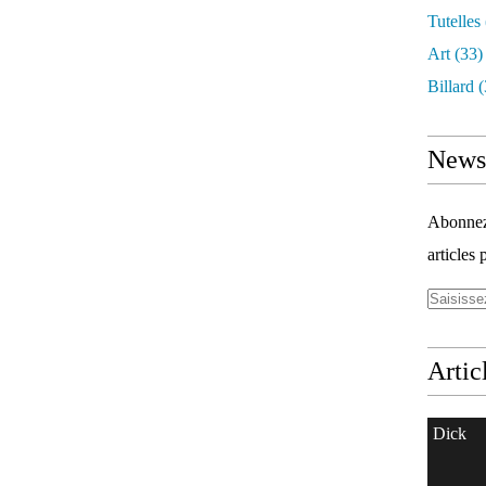
Tutelles
Art
(33)
Billard
(
Newsl
Abonnez-
articles 
Artic
Dick