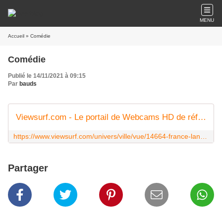
MENU
Accueil
» Comédie
Comédie
Publié le 14/11/2021 à 09:15
Par
bauds
Viewsurf.com - Le portail de Webcams HD de référence
https://www.viewsurf.com/univers/ville/vue/14664-france-languedoc-roussillon-montpellier-place-de-la-comedie
Partager