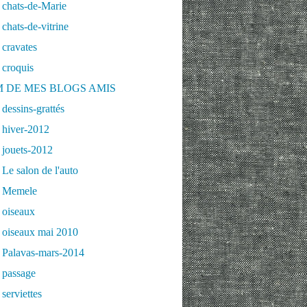
 chats-de-Marie
chats-de-vitrine
cravates
 croquis
 DE MES BLOGS AMIS
dessins-grattés
 hiver-2012
 jouets-2012
Le salon de l'auto
 Memele
 oiseaux
 oiseaux mai 2010
 Palavas-mars-2014
 passage
serviettes