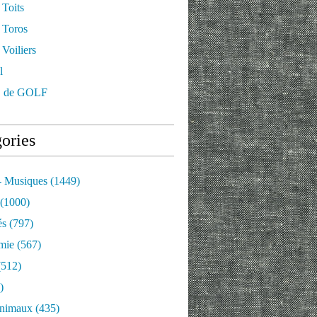
 Toits
 Toros
Voiliers
l
 de GOLF
ories
- Musiques
(1449)
(1000)
és
(797)
mie
(567)
512)
)
nimaux
(435)