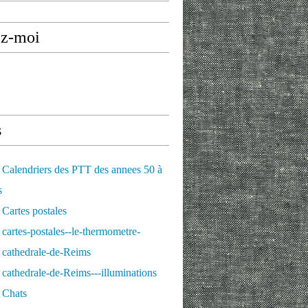
ez-moi
s
Calendriers des PTT des annees 50 à
s
Cartes postales
cartes-postales--le-thermometre-
 cathedrale-de-Reims
cathedrale-de-Reims---illuminations
 Chats