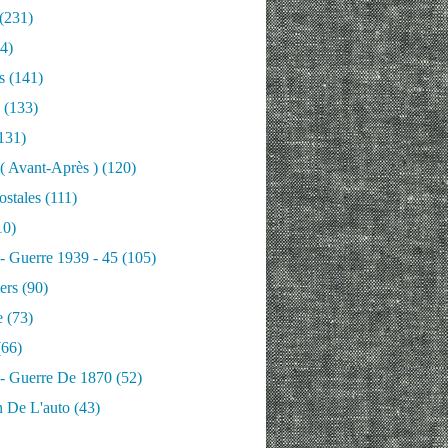
(231)
4)
s
(141)
(133)
131)
 ( Avant-Après )
(120)
ostales
(111)
10)
 - Guerre 1939 - 45
(105)
ers
(90)
e
(73)
66)
 - Guerre De 1870
(52)
n De L'auto
(43)