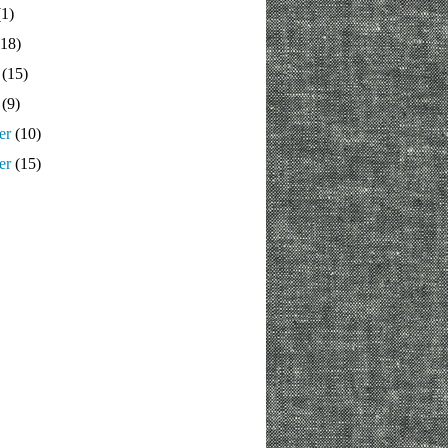
1)
18)
(15)
(9)
er
(10)
er
(15)