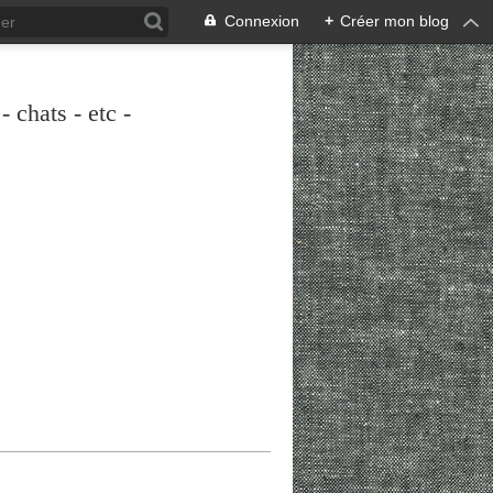
Connexion
+
Créer mon blog
 chats - etc -