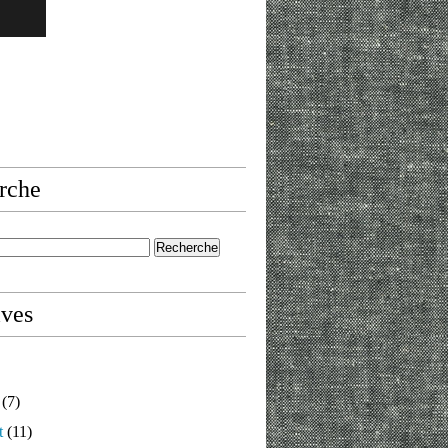
rche
ives
(7)
t
(11)