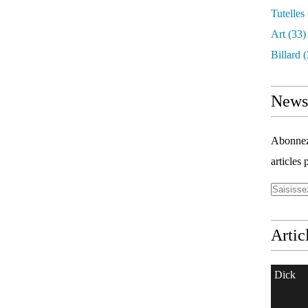
Tutelles
Art
(33)
Billard
(
Newsl
Abonnez-
articles 
Artic
Dick