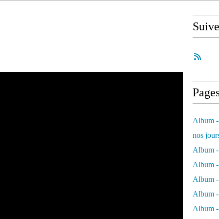
Suiv
Page
Album - 
nos jour
Album - 
Album - 
Album -
Album - 
Album -