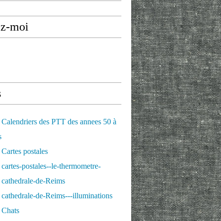
ez-moi
s
Calendriers des PTT des annees 50 à
s
Cartes postales
cartes-postales--le-thermometre-
 cathedrale-de-Reims
cathedrale-de-Reims---illuminations
 Chats