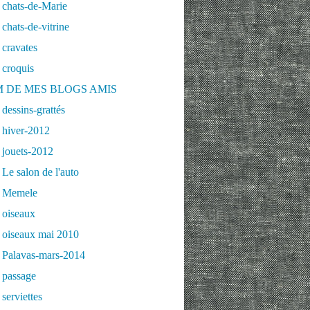
 chats-de-Marie
chats-de-vitrine
cravates
 croquis
 DE MES BLOGS AMIS
dessins-grattés
 hiver-2012
 jouets-2012
Le salon de l'auto
 Memele
 oiseaux
 oiseaux mai 2010
 Palavas-mars-2014
 passage
serviettes