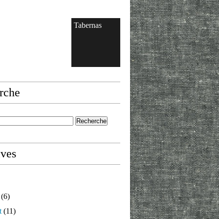
Tabernas
rche
ives
(6)
t
(11)