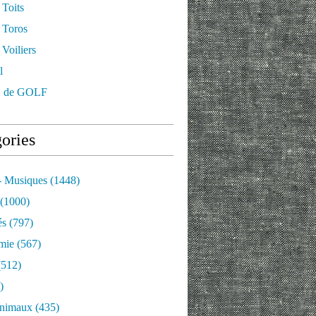
 Toits
 Toros
Voiliers
l
 de GOLF
ories
- Musiques
(1448)
(1000)
és
(797)
mie
(567)
512)
)
nimaux
(435)