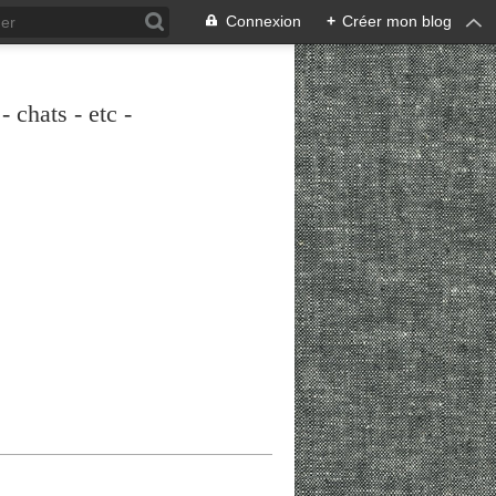
Connexion
+
Créer mon blog
 chats - etc -