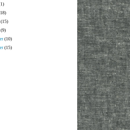
1)
18)
(15)
(9)
er
(10)
er
(15)