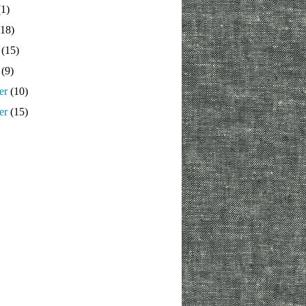
1)
18)
(15)
(9)
er
(10)
er
(15)