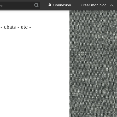
Connexion
+
Créer mon blog
 chats - etc -