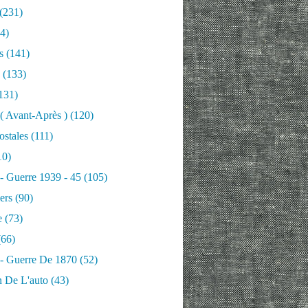
(231)
4)
s
(141)
(133)
131)
 ( Avant-Après )
(120)
ostales
(111)
10)
 - Guerre 1939 - 45
(105)
ers
(90)
e
(73)
66)
 - Guerre De 1870
(52)
n De L'auto
(43)