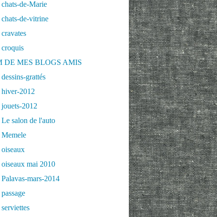
 chats-de-Marie
chats-de-vitrine
cravates
 croquis
 DE MES BLOGS AMIS
dessins-grattés
 hiver-2012
 jouets-2012
Le salon de l'auto
 Memele
 oiseaux
 oiseaux mai 2010
 Palavas-mars-2014
 passage
serviettes