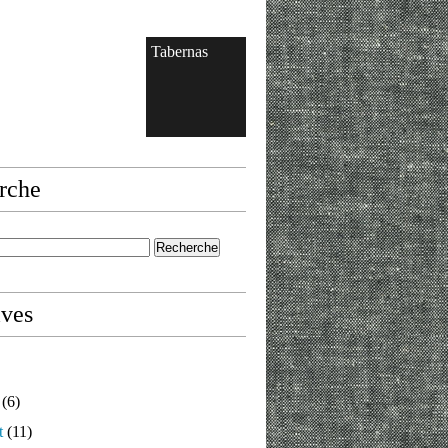
Tabernas
rche
ives
(6)
t
(11)