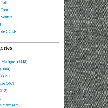
 Toits
 Toros
Voiliers
l
 de GOLF
ories
- Musiques
(1448)
(1000)
és
(797)
mie
(567)
512)
)
nimaux
(435)