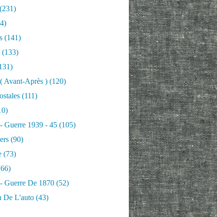
(231)
4)
s
(141)
(133)
131)
 ( Avant-Après )
(120)
ostales
(111)
10)
 - Guerre 1939 - 45
(105)
ers
(90)
e
(73)
66)
 - Guerre De 1870
(52)
n De L'auto
(43)