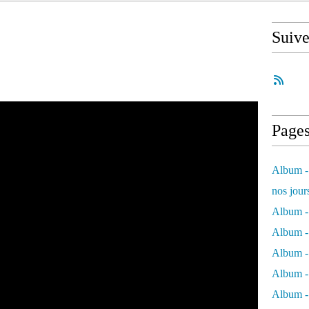
Suiv
Page
Album - 
nos jour
Album - 
Album - 
Album -
Album - 
Album -