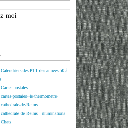
ez-moi
s
Calendriers des PTT des annees 50 à
s
Cartes postales
cartes-postales--le-thermometre-
 cathedrale-de-Reims
cathedrale-de-Reims---illuminations
 Chats