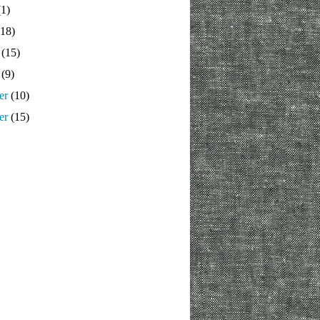
1)
18)
(15)
(9)
er
(10)
er
(15)