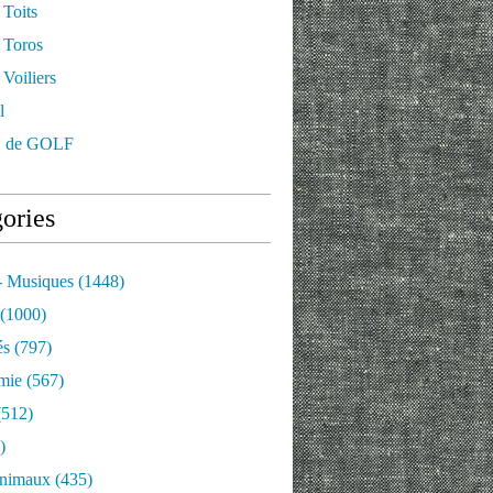
 Toits
 Toros
Voiliers
l
 de GOLF
ories
- Musiques
(1448)
(1000)
és
(797)
mie
(567)
512)
)
nimaux
(435)