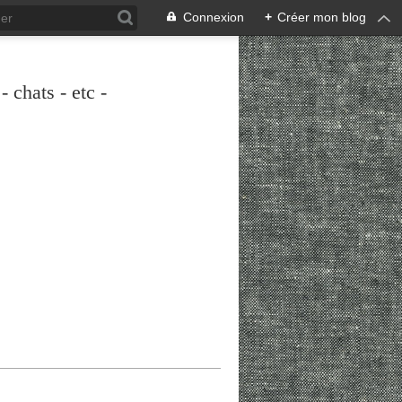
Connexion
+
Créer mon blog
 chats - etc -