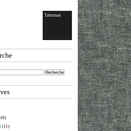
Tabernas
rche
ives
(6)
t
(11)