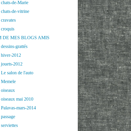
 chats-de-Marie
chats-de-vitrine
cravates
 croquis
 DE MES BLOGS AMIS
dessins-grattés
 hiver-2012
 jouets-2012
Le salon de l'auto
 Memele
 oiseaux
 oiseaux mai 2010
 Palavas-mars-2014
 passage
serviettes