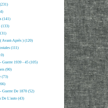
(231)
4)
s
(141)
(133)
131)
 ( Avant-Après )
(120)
ostales
(111)
10)
 - Guerre 1939 - 45
(105)
ers
(90)
e
(73)
66)
 - Guerre De 1870
(52)
n De L'auto
(43)