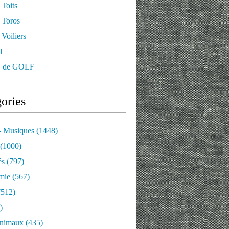
 Toits
 Toros
Voiliers
l
 de GOLF
ories
- Musiques
(1448)
(1000)
és
(797)
mie
(567)
512)
)
nimaux
(435)