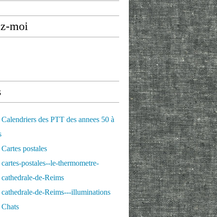
ez-moi
s
Calendriers des PTT des annees 50 à
s
Cartes postales
cartes-postales--le-thermometre-
 cathedrale-de-Reims
cathedrale-de-Reims---illuminations
 Chats