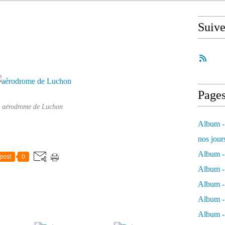
Suiv
Page
aérodrome de Luchon
Album - 
nos jour
Album - 
post
0
Album - 
Album -
Album - 
Album -