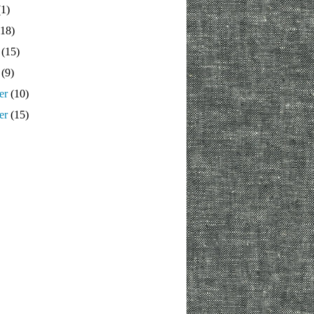
1)
18)
(15)
(9)
er
(10)
er
(15)