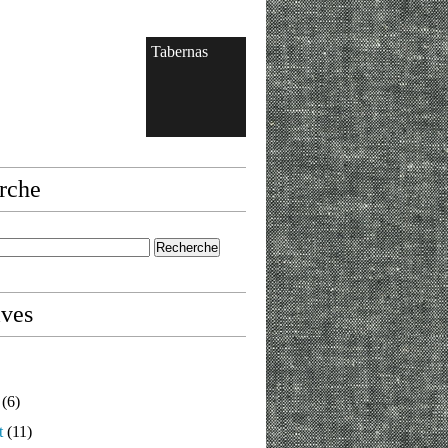
Tabernas
rche
ives
(6)
t
(11)