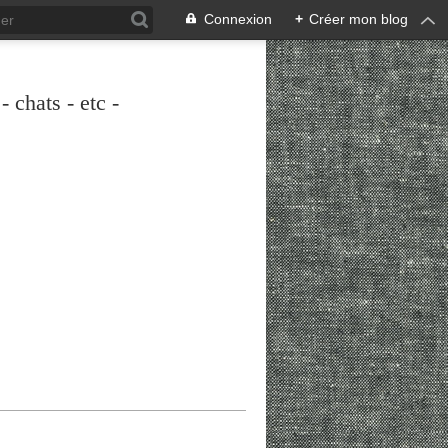
Connexion
+
Créer mon blog
 chats - etc -