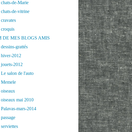
 chats-de-Marie
chats-de-vitrine
cravates
 croquis
 DE MES BLOGS AMIS
dessins-grattés
 hiver-2012
 jouets-2012
Le salon de l'auto
 Memele
 oiseaux
 oiseaux mai 2010
 Palavas-mars-2014
 passage
serviettes