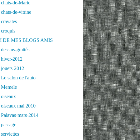
 chats-de-Marie
chats-de-vitrine
cravates
 croquis
 DE MES BLOGS AMIS
dessins-grattés
 hiver-2012
 jouets-2012
Le salon de l'auto
 Memele
 oiseaux
 oiseaux mai 2010
 Palavas-mars-2014
 passage
serviettes