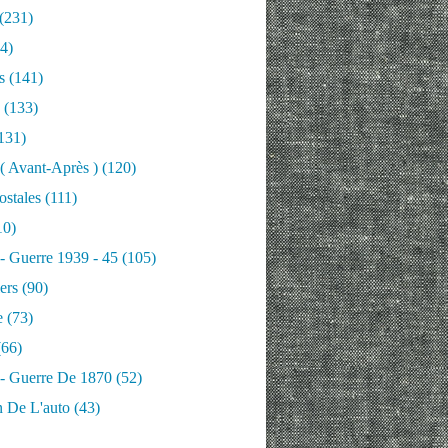
(231)
4)
s
(141)
(133)
131)
 ( Avant-Après )
(120)
ostales
(111)
10)
 - Guerre 1939 - 45
(105)
ers
(90)
e
(73)
66)
 - Guerre De 1870
(52)
n De L'auto
(43)