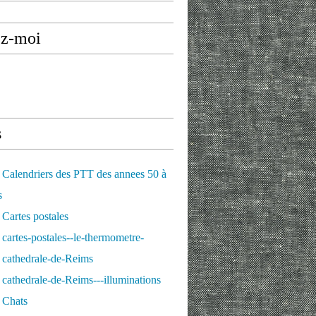
ez-moi
s
Calendriers des PTT des annees 50 à
s
Cartes postales
cartes-postales--le-thermometre-
 cathedrale-de-Reims
cathedrale-de-Reims---illuminations
 Chats