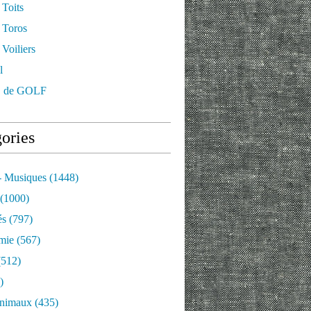
 Toits
 Toros
Voiliers
l
 de GOLF
ories
- Musiques
(1448)
(1000)
és
(797)
mie
(567)
512)
)
nimaux
(435)