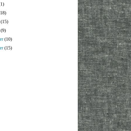
1)
18)
(15)
(9)
er
(10)
er
(15)