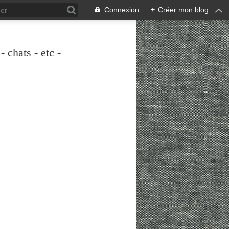
Connexion
+
Créer mon blog
 chats - etc -