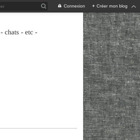
Connexion
+
Créer mon blog
 chats - etc -