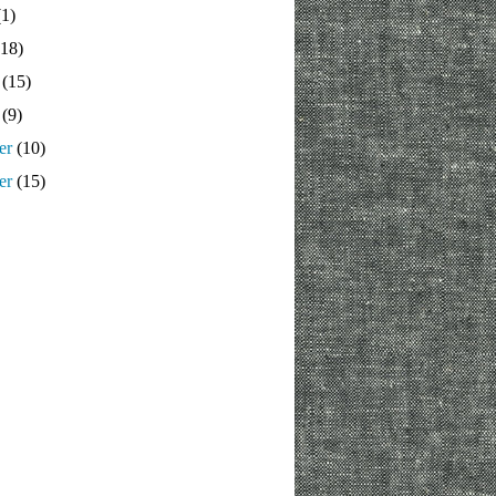
1)
18)
(15)
(9)
er
(10)
er
(15)