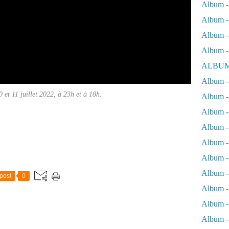
Album -
Album - 
Album - 
Album -
ALBUM
Album - 
0 et 11 juillet 2022, à 23h et à 18h.
Album -
Album -
Album - 
Album -
Album -
Album -
post
0
Album -
Album -
Album - 