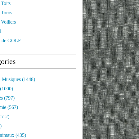
 Toits
 Toros
Voiliers
l
 de GOLF
ories
- Musiques
(1448)
(1000)
és
(797)
mie
(567)
512)
)
nimaux
(435)