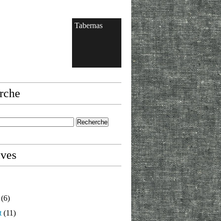
Tabernas
rche
ives
(6)
t
(11)