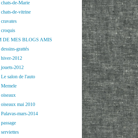
 chats-de-Marie
chats-de-vitrine
cravates
 croquis
 DE MES BLOGS AMIS
dessins-grattés
 hiver-2012
 jouets-2012
Le salon de l'auto
 Memele
 oiseaux
 oiseaux mai 2010
 Palavas-mars-2014
 passage
serviettes