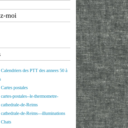
ez-moi
s
Calendriers des PTT des annees 50 à
s
Cartes postales
cartes-postales--le-thermometre-
 cathedrale-de-Reims
cathedrale-de-Reims---illuminations
 Chats