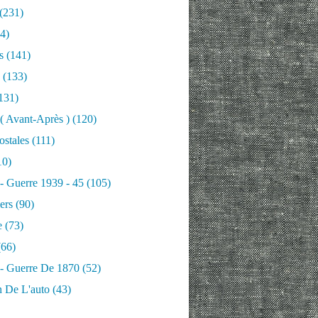
(231)
4)
s
(141)
(133)
131)
 ( Avant-Après )
(120)
ostales
(111)
10)
 - Guerre 1939 - 45
(105)
ers
(90)
e
(73)
66)
 - Guerre De 1870
(52)
n De L'auto
(43)