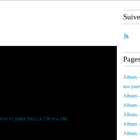
Suiv
Page
Album - 
nos jour
Album - 
Album - 
Album -
Album - 
Album -