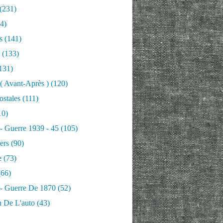
(231)
4)
s
(141)
(133)
131)
 ( Avant-Après )
(120)
ostales
(111)
10)
 - Guerre 1939 - 45
(105)
ers
(90)
e
(73)
66)
 - Guerre De 1870
(52)
n De L'auto
(43)