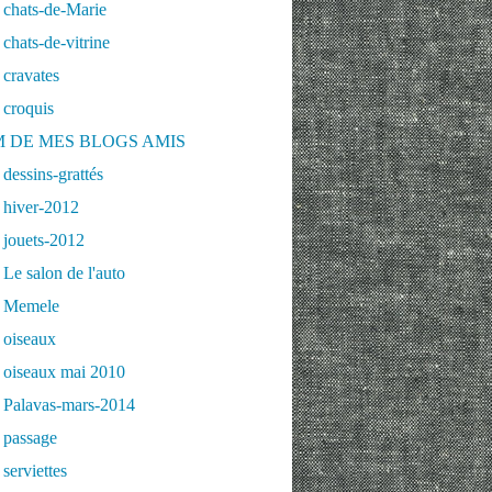
 chats-de-Marie
chats-de-vitrine
cravates
 croquis
 DE MES BLOGS AMIS
dessins-grattés
 hiver-2012
 jouets-2012
Le salon de l'auto
 Memele
 oiseaux
 oiseaux mai 2010
 Palavas-mars-2014
 passage
serviettes