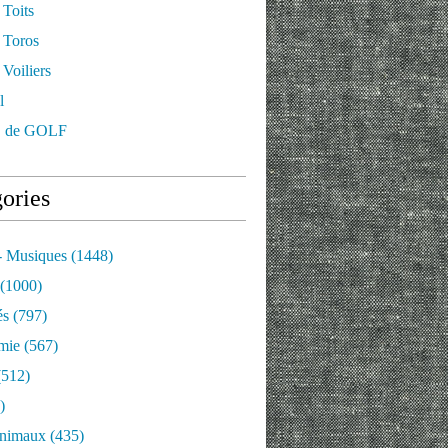
 Toits
 Toros
Voiliers
l
 de GOLF
ories
- Musiques
(1448)
(1000)
és
(797)
mie
(567)
512)
)
nimaux
(435)