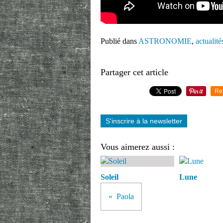
Publié dans
ASTRONOMIE
,
actualité
Partager cet article
Re
S'inscrire à la newsletter
Vous aimerez aussi :
Soleil
Lune
Paola