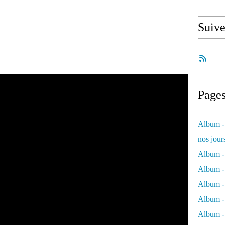
Suiv
Page
Album - 
nos jour
Album - 
Album - 
Album -
Album - 
Album -