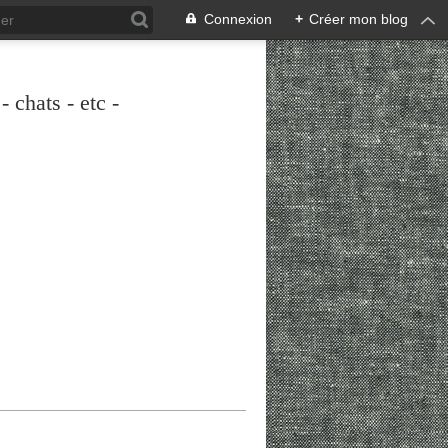
Connexion
+
Créer mon blog
 chats - etc -