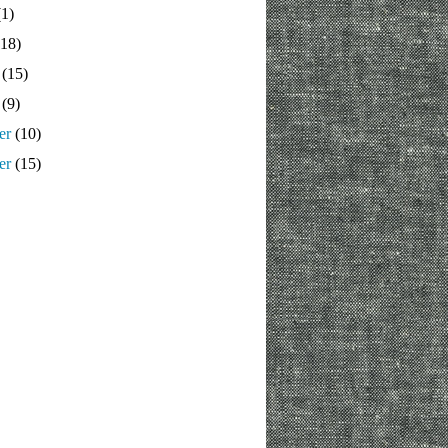
1)
18)
(15)
(9)
er
(10)
er
(15)