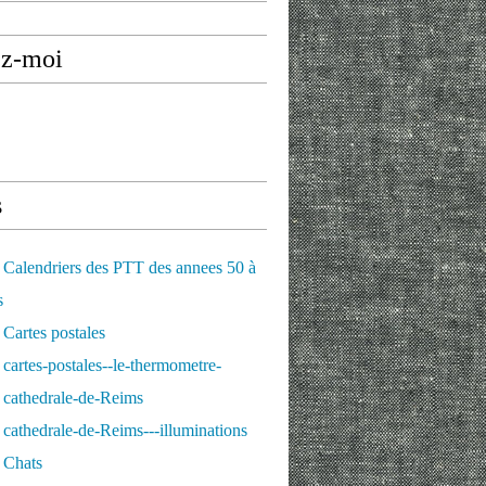
ez-moi
s
Calendriers des PTT des annees 50 à
s
Cartes postales
cartes-postales--le-thermometre-
 cathedrale-de-Reims
cathedrale-de-Reims---illuminations
 Chats