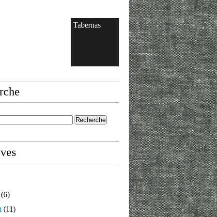
Tabernas
rche
ives
(6)
t
(11)