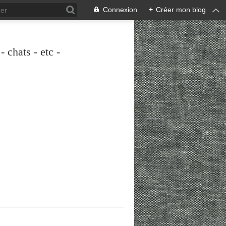
Connexion
+
Créer mon blog
 chats - etc -