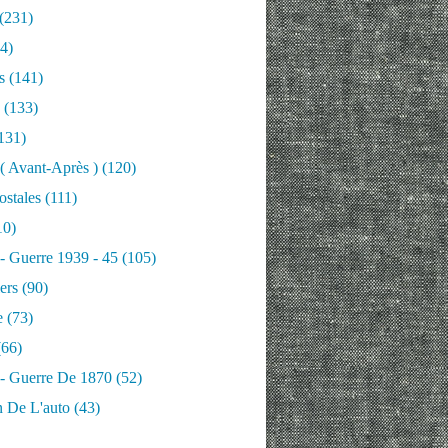
(231)
4)
s
(141)
(133)
131)
 ( Avant-Après )
(120)
ostales
(111)
10)
 - Guerre 1939 - 45
(105)
ers
(90)
e
(73)
66)
 - Guerre De 1870
(52)
n De L'auto
(43)