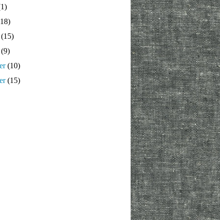
1)
18)
(15)
(9)
er
(10)
er
(15)