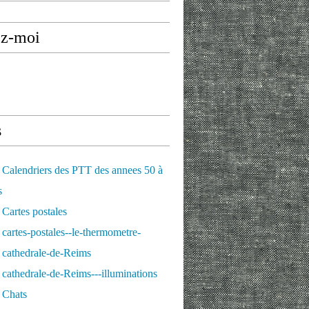
ez-moi
s
Calendriers des PTT des annees 50 à
s
Cartes postales
cartes-postales--le-thermometre-
 cathedrale-de-Reims
cathedrale-de-Reims---illuminations
 Chats