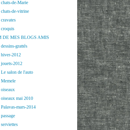
 chats-de-Marie
chats-de-vitrine
cravates
 croquis
 DE MES BLOGS AMIS
dessins-grattés
 hiver-2012
 jouets-2012
Le salon de l'auto
 Memele
 oiseaux
 oiseaux mai 2010
 Palavas-mars-2014
 passage
serviettes