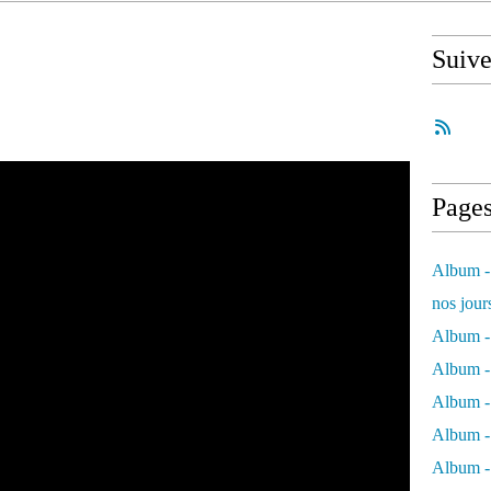
Suiv
Page
Album - 
nos jour
Album - 
Album - 
Album -
Album - 
Album -