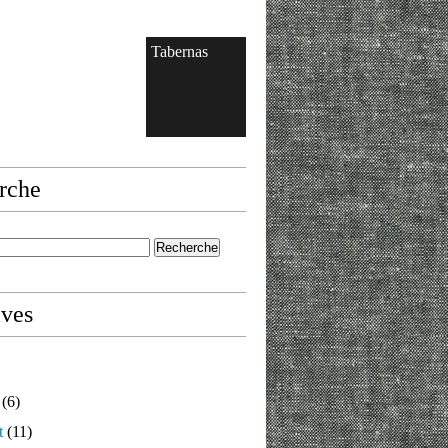
Tabernas
rche
ives
(6)
t
(11)