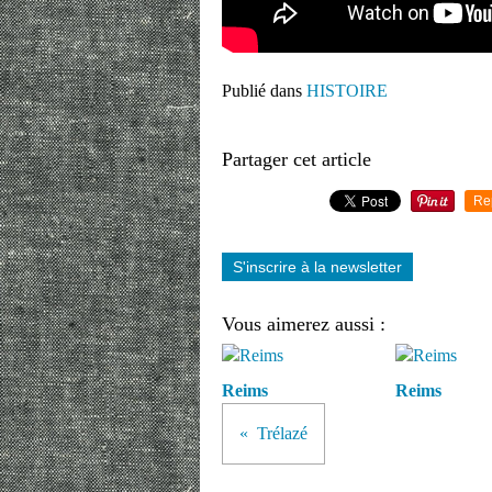
Publié dans
HISTOIRE
Partager cet article
Re
S'inscrire à la newsletter
Vous aimerez aussi :
Reims
Reims
Trélazé