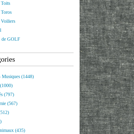
 Toits
 Toros
Voiliers
l
 de GOLF
ories
- Musiques
(1448)
(1000)
és
(797)
mie
(567)
512)
)
nimaux
(435)