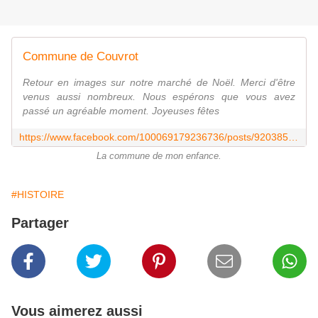
Commune de Couvrot
Retour en images sur notre marché de Noël. Merci d'être
venus aussi nombreux. Nous espérons que vous avez
passé un agréable moment. Joyeuses fêtes
https://www.facebook.com/100069179236736/posts/920385013610798/?rdid=3fHKElYtx86rDGPl&share_url=https%3A%2F%2Fwww.facebook.com%2Fshare%2F15TmYE4JZ9%2F
La commune de mon enfance.
#HISTOIRE
Partager
Vous aimerez aussi