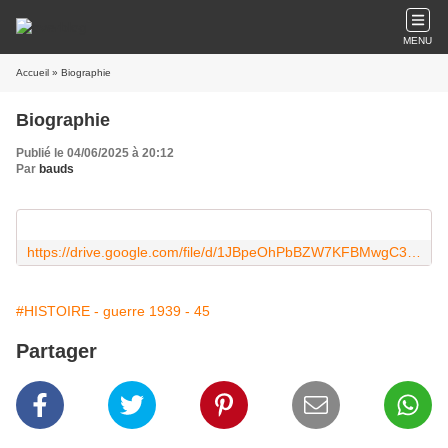
MENU
Accueil
» Biographie
Biographie
Publié le 04/06/2025 à 20:12
Par
bauds
https://drive.google.com/file/d/1JBpeOhPbBZW7KFBMwgC3FA2l0ahrHc41/view?usp=sharing
#HISTOIRE - guerre 1939 - 45
Partager