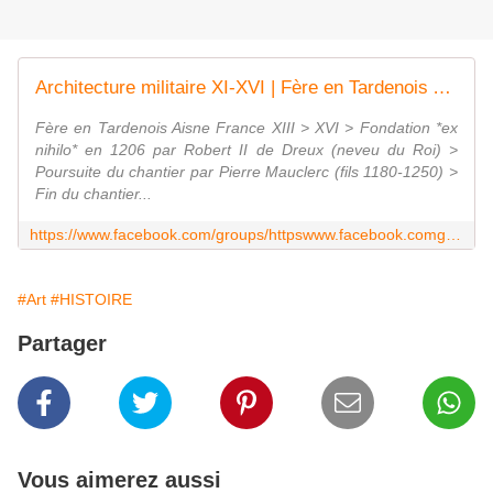
Architecture militaire XI-XVI | Fère en Tardenois Aisne France | Facebook
Fère en Tardenois Aisne France XIII > XVI > Fondation *ex
nihilo* en 1206 par Robert II de Dreux (neveu du Roi) >
Poursuite du chantier par Pierre Mauclerc (fils 1180-1250) >
Fin du chantier...
https://www.facebook.com/groups/httpswww.facebook.comgroups597147222576475/permalink/1104287411862451/
#Art
#HISTOIRE
Partager
Vous aimerez aussi