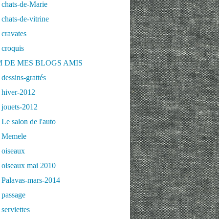
 chats-de-Marie
chats-de-vitrine
cravates
 croquis
 DE MES BLOGS AMIS
dessins-grattés
 hiver-2012
 jouets-2012
Le salon de l'auto
 Memele
 oiseaux
 oiseaux mai 2010
 Palavas-mars-2014
 passage
serviettes