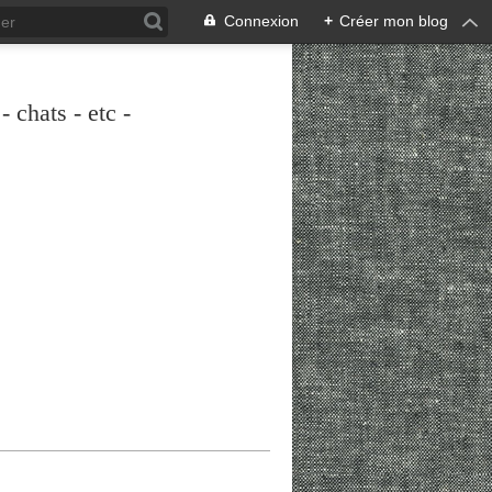
Connexion
+
Créer mon blog
 chats - etc -