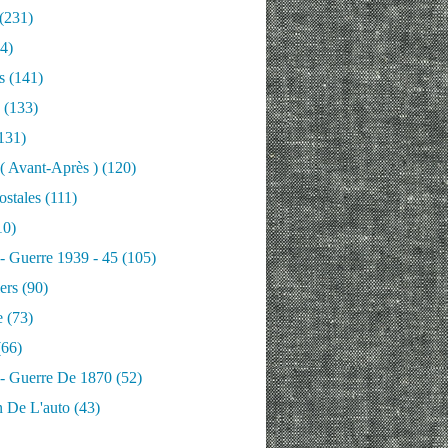
(231)
4)
s
(141)
(133)
131)
 ( Avant-Après )
(120)
ostales
(111)
10)
 - Guerre 1939 - 45
(105)
ers
(90)
e
(73)
66)
 - Guerre De 1870
(52)
n De L'auto
(43)