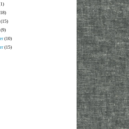
1)
18)
(15)
(9)
er
(10)
er
(15)