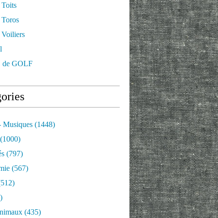
 Toits
 Toros
Voiliers
l
 de GOLF
ories
- Musiques
(1448)
(1000)
és
(797)
mie
(567)
512)
)
nimaux
(435)