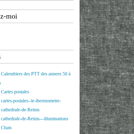
ez-moi
s
Calendriers des PTT des annees 50 à
s
Cartes postales
cartes-postales--le-thermometre-
 cathedrale-de-Reims
cathedrale-de-Reims---illuminations
 Chats