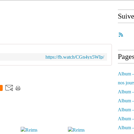
Suiv
Page
https://fb.watch/CGn4yx5WIp/
Album - 
nos jour
0
Album - 
Album - 
Album -
Album - 
Album -