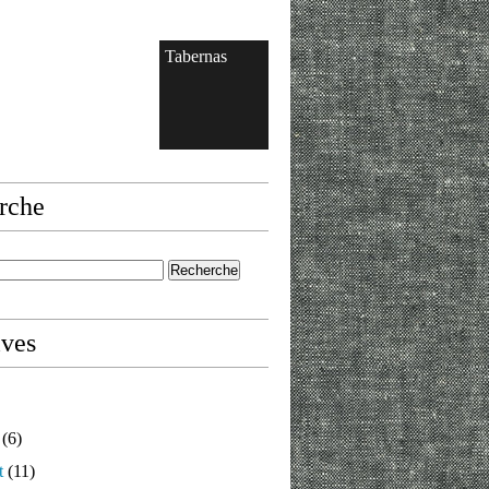
Tabernas
rche
ives
(6)
t
(11)