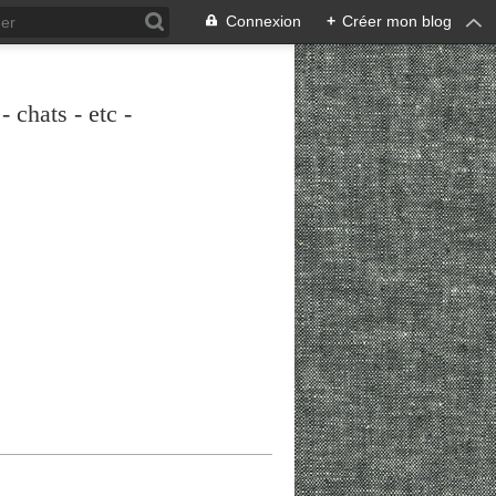
Connexion
+
Créer mon blog
 chats - etc -