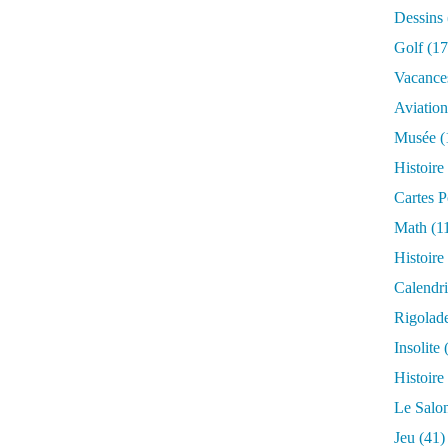
t
Dessins
o
Golf
(17
u
r
Vacance
d
Aviation
u
m
Musée
(
o
Histoire
n
d
Cartes P
e
Math
(1
q
u
Histoire
i
Calendri
c
h
Rigolad
a
Insolite
(
n
g
Histoire
e
Le Salo
d
e
Jeu
(41)