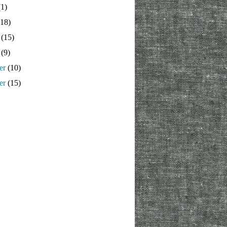
1)
18)
(15)
(9)
er
(10)
er
(15)