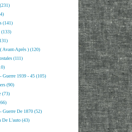
(231)
4)
s
(141)
(133)
131)
 ( Avant-Après )
(120)
ostales
(111)
10)
 - Guerre 1939 - 45
(105)
ers
(90)
e
(73)
66)
 - Guerre De 1870
(52)
n De L'auto
(43)