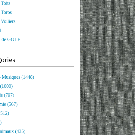
 Toits
 Toros
Voiliers
l
 de GOLF
ories
- Musiques
(1448)
(1000)
és
(797)
mie
(567)
512)
)
nimaux
(435)