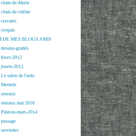
 chats-de-Marie
chats-de-vitrine
cravates
 croquis
 DE MES BLOGS AMIS
dessins-grattés
 hiver-2012
 jouets-2012
Le salon de l'auto
 Memele
 oiseaux
 oiseaux mai 2010
 Palavas-mars-2014
 passage
serviettes