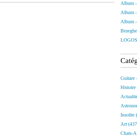
c
Album -
h
Album -
a
n
Album - 
t
Brueghe
e
l
LOGOS
e
s
i
Catég
n
c
e
Guitare 
r
t
Histoire
i
Actualit
t
u
Astrono
d
Insolite
(
e
s
Art
(437
a
Chats-A
u