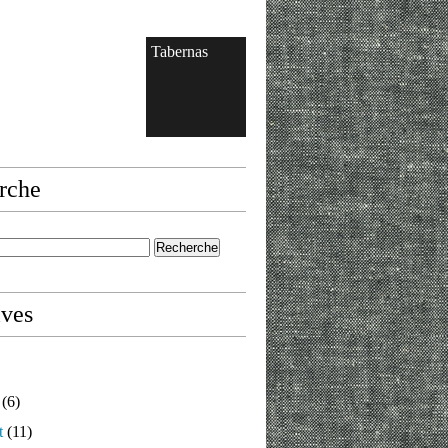
Tabernas
rche
ives
(6)
t
(11)