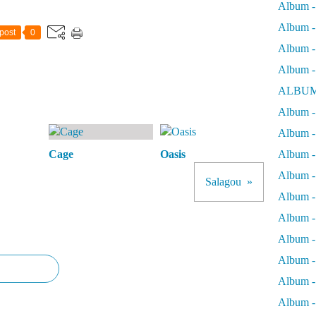
Album -
r
e
Album - 
post
0
à
Album - 
l
a
Album -
m
ALBUM
a
i
Album - 
n
Album -
,
A
Cage
Oasis
Album -
l
Album - 
a
Salagou
i
Album -
n
Album -
S
o
Album -
u
Album -
c
h
Album -
o
Album - 
n