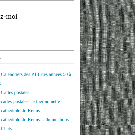
ez-moi
 · 624 reactions | En 1976, guitare à la main, Alain Souch
s
Calendriers des PTT des annees 50 à
s
Cartes postales
cartes-postales--le-thermometre-
 cathedrale-de-Reims
cathedrale-de-Reims---illuminations
 Chats