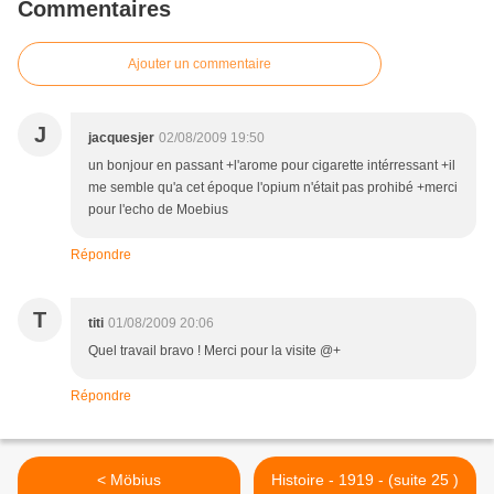
Commentaires
Ajouter un commentaire
J
jacquesjer
02/08/2009 19:50
un bonjour en passant +l'arome pour cigarette intérressant +il
me semble qu'a cet époque l'opium n'était pas prohibé +merci
pour l'echo de Moebius
Répondre
T
titi
01/08/2009 20:06
Quel travail bravo ! Merci pour la visite @+
Répondre
< Möbius
Histoire - 1919 - (suite 25 )