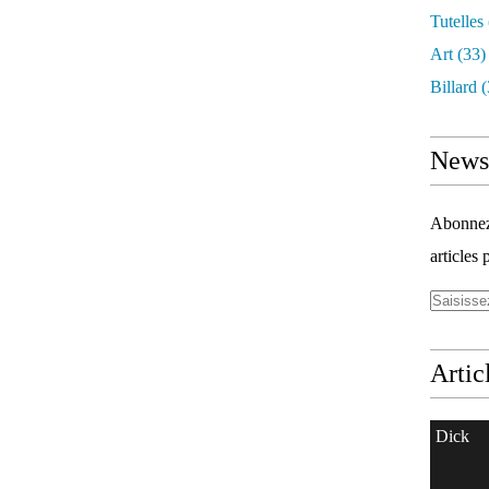
Tutelles
Art
(33)
Billard
(
Newsl
Abonnez-
articles 
Artic
Dick