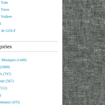
 Toits
 Toros
Voiliers
l
 de GOLF
ories
- Musiques
(1449)
(1000)
és
(797)
mie
(567)
512)
)
nimaux
(435)