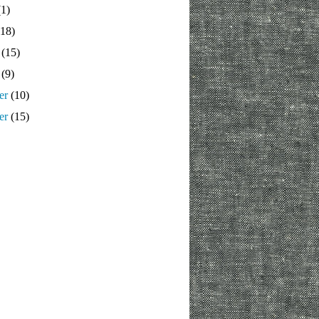
1)
18)
(15)
(9)
er
(10)
er
(15)