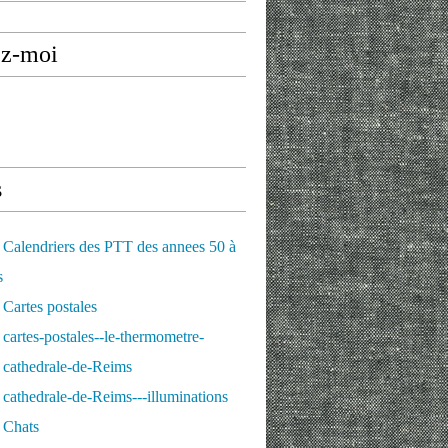
ez-moi
s
Calendriers des PTT des annees 50 à
s
Cartes postales
cartes-postales--le-thermometre-
 cathedrale-de-Reims
cathedrale-de-Reims---illuminations
 Chats