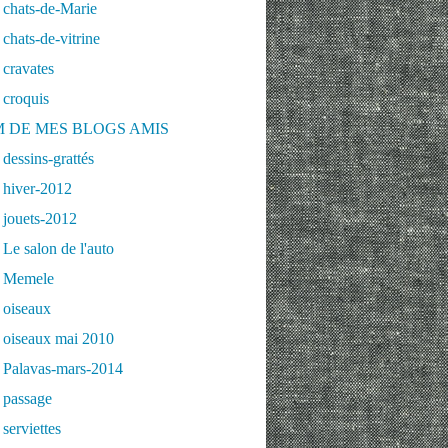
 chats-de-Marie
chats-de-vitrine
cravates
 croquis
 DE MES BLOGS AMIS
dessins-grattés
 hiver-2012
 jouets-2012
Le salon de l'auto
 Memele
 oiseaux
 oiseaux mai 2010
 Palavas-mars-2014
 passage
serviettes