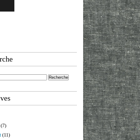
rche
ives
(7)
t
(11)