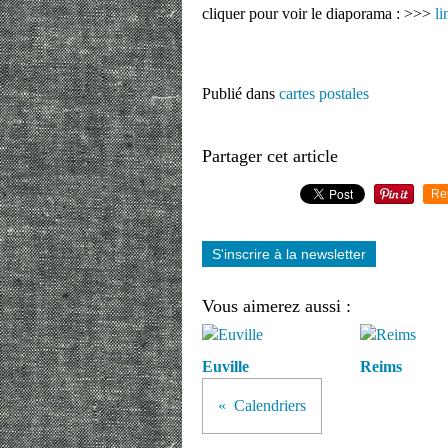
cliquer pour voir le diaporama : >>>
li
Publié dans
cartes postales
Partager cet article
Re
S'inscrire à la newsletter
Vous aimerez aussi :
Euville
Reims
Calendriers