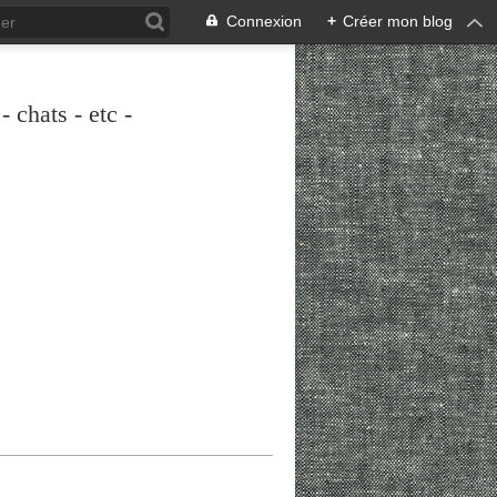
Connexion
+
Créer mon blog
 chats - etc -