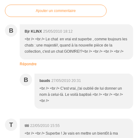
Ajouter un commentaire
B
Bjr KLINX
25/05/2010 18:12
<br /> <br /> Le chat en vrai est superbe , comme toujours les
chats : une majesté!, quand à la nouvelle pièce de la
collection, c'est un chat GOINfRE!?<br /> <br /> <br /> <br />
Répondre
B
bauds
27/05/2010 20:31
<br /> <br /> C'est vrai, j'ai oublié de lui donner un
nom à celui-là. Le voilà baptisé.<br /> <br /> <br />
<br />
T
titi
22/05/2010 15:55
<br /> <br /> Superbe ! Je vais en mettre un bientôt à ma