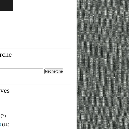
rche
ives
(7)
t
(11)