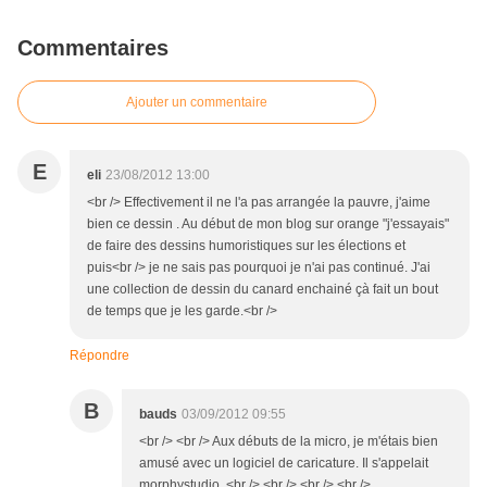
Commentaires
Ajouter un commentaire
E
eli
23/08/2012 13:00
<br /> Effectivement il ne l'a pas arrangée la pauvre, j'aime
bien ce dessin . Au début de mon blog sur orange "j'essayais"
de faire des dessins humoristiques sur les élections et
puis<br /> je ne sais pas pourquoi je n'ai pas continué. J'ai
une collection de dessin du canard enchainé çà fait un bout
de temps que je les garde.<br />
Répondre
B
bauds
03/09/2012 09:55
<br /> <br /> Aux débuts de la micro, je m'étais bien
amusé avec un logiciel de caricature. Il s'appelait
morphystudio. <br /> <br /> <br /> <br />